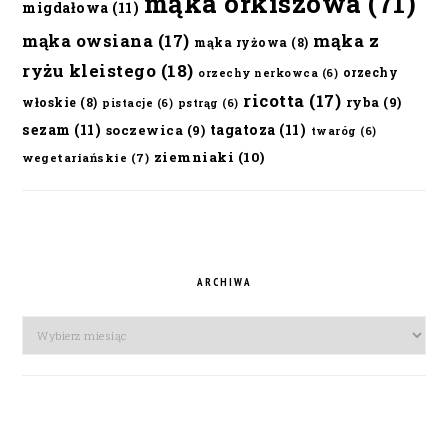
mąka orkiszowa
(71)
migdałowa
(11)
mąka owsiana
(17)
mąka z
mąka ryżowa
(8)
ryżu kleistego
(18)
orzechy
orzechy nerkowca
(6)
ricotta
(17)
ryba
(9)
włoskie
(8)
pistacje
(6)
pstrąg
(6)
sezam
(11)
tagatoza
(11)
soczewica
(9)
twaróg
(6)
ziemniaki
(10)
wegetariańskie
(7)
ARCHIWA
Archiwa