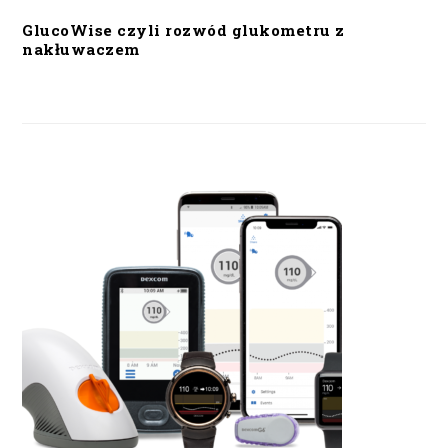
GlucoWise czyli rozwód glukometru z
nakłuwaczem