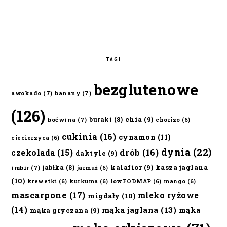
TAGI
bezglutenowe
awokado
(7)
banany
(7)
(126)
chia
(9)
buraki
(8)
boćwina
(7)
chorizo
(6)
cukinia
(16)
cynamon
(11)
ciecierzyca
(6)
dynia
(22)
czekolada
(15)
drób
(16)
daktyle
(9)
kalafior
(9)
kasza jaglana
jabłka
(8)
imbir
(7)
jarmuż
(6)
(10)
krewetki
(6)
kurkuma
(6)
lowFODMAP
(6)
mango
(6)
mascarpone
(17)
mleko ryżowe
migdały
(10)
(14)
mąka jaglana
(13)
mąka
mąka gryczana
(9)