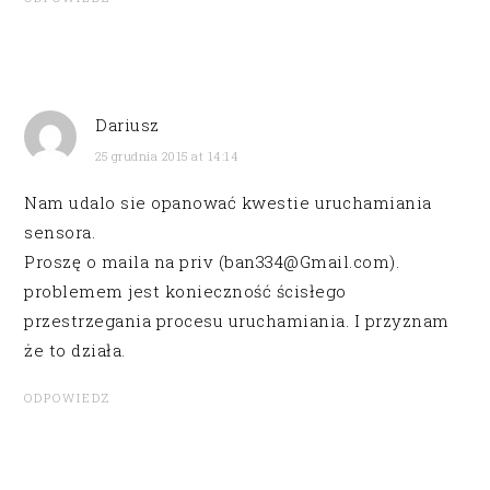
Dariusz
25 grudnia 2015 at 14:14
Nam udalo sie opanować kwestie uruchamiania
sensora.
Proszę o maila na priv (ban334@Gmail.com).
problemem jest konieczność ścisłego
przestrzegania procesu uruchamiania. I przyznam
że to działa.
ODPOWIEDZ