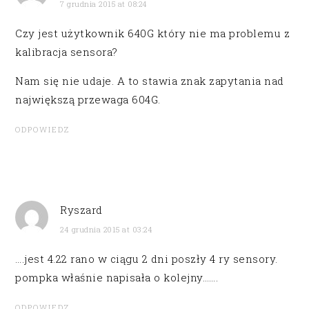
7 grudnia 2015 at 08:24
Czy jest użytkownik 640G który nie ma problemu z
kalibracja sensora?
Nam się nie udaje. A to stawia znak zapytania nad
największą przewaga 604G.
ODPOWIEDZ
Ryszard
24 grudnia 2015 at 03:24
….jest 4.22 rano w ciągu 2 dni poszły 4 ry sensory.
pompka właśnie napisała o kolejny…….
ODPOWIEDZ