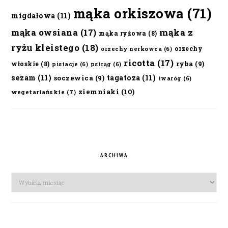
mąka orkiszowa
(71)
migdałowa
(11)
mąka owsiana
(17)
mąka z
mąka ryżowa
(8)
ryżu kleistego
(18)
orzechy
orzechy nerkowca
(6)
ricotta
(17)
ryba
(9)
włoskie
(8)
pistacje
(6)
pstrąg
(6)
sezam
(11)
tagatoza
(11)
soczewica
(9)
twaróg
(6)
ziemniaki
(10)
wegetariańskie
(7)
ARCHIWA
Archiwa