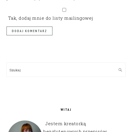
Tak, dodaj mnie do listy mailingowej
PRIMARY
SIDEBAR
Szukaj
WITAJ
Jestem kreatorką
bezglutenowych przepisów,