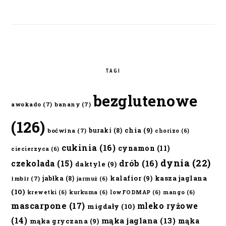
TAGI
bezglutenowe
awokado
(7)
banany
(7)
(126)
chia
(9)
buraki
(8)
boćwina
(7)
chorizo
(6)
cukinia
(16)
cynamon
(11)
ciecierzyca
(6)
dynia
(22)
czekolada
(15)
drób
(16)
daktyle
(9)
kalafior
(9)
kasza jaglana
jabłka
(8)
imbir
(7)
jarmuż
(6)
(10)
krewetki
(6)
kurkuma
(6)
lowFODMAP
(6)
mango
(6)
mascarpone
(17)
mleko ryżowe
migdały
(10)
(14)
mąka jaglana
(13)
mąka
mąka gryczana
(9)