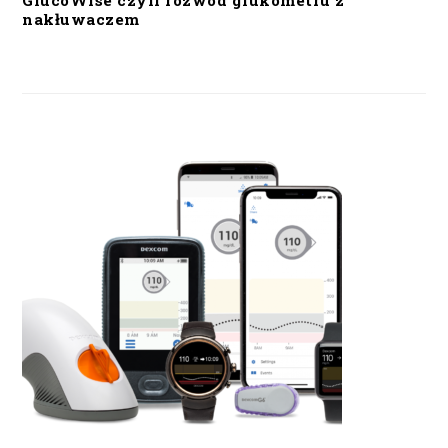
GlucoWise czyli rozwód glukometru z
nakłuwaczem