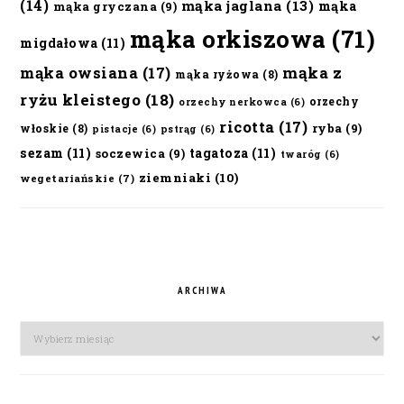
(14)
mąka jaglana
(13)
mąka
mąka gryczana
(9)
mąka orkiszowa
(71)
migdałowa
(11)
mąka owsiana
(17)
mąka z
mąka ryżowa
(8)
ryżu kleistego
(18)
orzechy
orzechy nerkowca
(6)
ricotta
(17)
ryba
(9)
włoskie
(8)
pistacje
(6)
pstrąg
(6)
sezam
(11)
tagatoza
(11)
soczewica
(9)
twaróg
(6)
ziemniaki
(10)
wegetariańskie
(7)
ARCHIWA
Archiwa