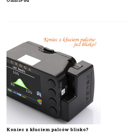
OmniPod
Koniec z kłuciem palców blisko?