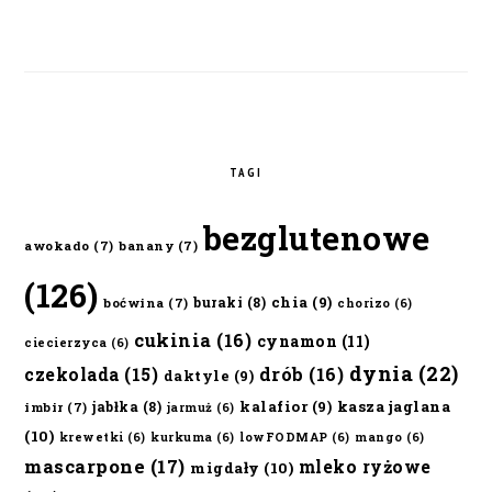
TAGI
bezglutenowe
awokado
(7)
banany
(7)
(126)
chia
(9)
buraki
(8)
boćwina
(7)
chorizo
(6)
cukinia
(16)
cynamon
(11)
ciecierzyca
(6)
dynia
(22)
czekolada
(15)
drób
(16)
daktyle
(9)
kalafior
(9)
kasza jaglana
jabłka
(8)
imbir
(7)
jarmuż
(6)
(10)
krewetki
(6)
kurkuma
(6)
lowFODMAP
(6)
mango
(6)
mascarpone
(17)
mleko ryżowe
migdały
(10)