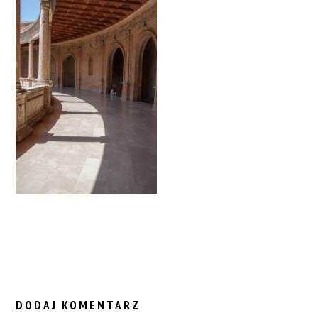
READER
INTERACTIONS
DODAJ KOMENTARZ