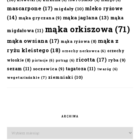
krewetki
(6)
kurkuma
(6)
lowFODMAP
(6)
mango
(6)
mascarpone
(17)
mleko ryżowe
migdały
(10)
(14)
mąka jaglana
(13)
mąka
mąka gryczana
(9)
mąka orkiszowa
(71)
migdałowa
(11)
mąka owsiana
(17)
mąka z
mąka ryżowa
(8)
ryżu kleistego
(18)
orzechy
orzechy nerkowca
(6)
ricotta
(17)
ryba
(9)
włoskie
(8)
pistacje
(6)
pstrąg
(6)
sezam
(11)
tagatoza
(11)
soczewica
(9)
twaróg
(6)
ziemniaki
(10)
wegetariańskie
(7)
ARCHIWA
Archiwa