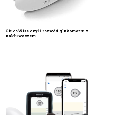
GlucoWise czyli rozwód glukometru z
nakłuwaczem