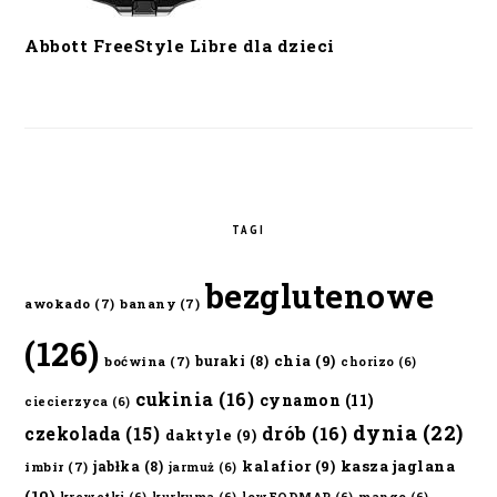
Abbott FreeStyle Libre dla dzieci
TAGI
bezglutenowe
awokado
(7)
banany
(7)
(126)
chia
(9)
buraki
(8)
boćwina
(7)
chorizo
(6)
cukinia
(16)
cynamon
(11)
ciecierzyca
(6)
dynia
(22)
czekolada
(15)
drób
(16)
daktyle
(9)
kalafior
(9)
kasza jaglana
jabłka
(8)
imbir
(7)
jarmuż
(6)
(10)