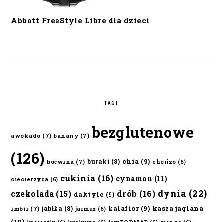
Abbott FreeStyle Libre dla dzieci
TAGI
bezglutenowe
awokado
(7)
banany
(7)
(126)
chia
(9)
buraki
(8)
boćwina
(7)
chorizo
(6)
cukinia
(16)
cynamon
(11)
ciecierzyca
(6)
dynia
(22)
czekolada
(15)
drób
(16)
daktyle
(9)
kalafior
(9)
kasza jaglana
jabłka
(8)
imbir
(7)
jarmuż
(6)
(10)