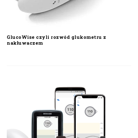
GlucoWise czyli rozwód glukometru z
nakłuwaczem