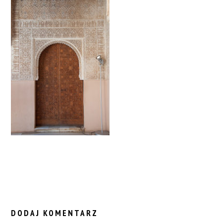
READER
INTERACTIONS
DODAJ KOMENTARZ