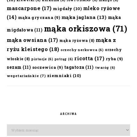
krewetki
(6)
kurkuma
(6)
lowFODMAP
(6)
mango
(6)
mascarpone
(17)
mleko ryżowe
migdały
(10)
(14)
mąka jaglana
(13)
mąka
mąka gryczana
(9)
mąka orkiszowa
(71)
migdałowa
(11)
mąka owsiana
(17)
mąka z
mąka ryżowa
(8)
ryżu kleistego
(18)
orzechy
orzechy nerkowca
(6)
ricotta
(17)
ryba
(9)
włoskie
(8)
pistacje
(6)
pstrąg
(6)
sezam
(11)
tagatoza
(11)
soczewica
(9)
twaróg
(6)
ziemniaki
(10)
wegetariańskie
(7)
ARCHIWA
Archiwa