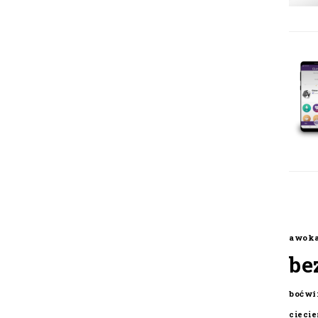
awok
be
boćwi
cieci