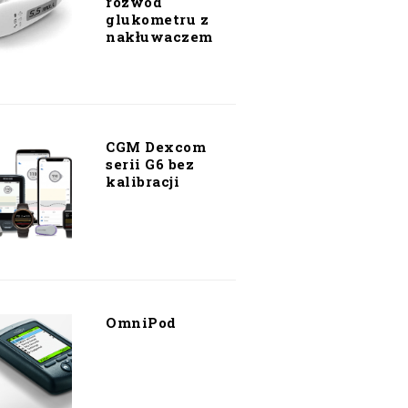
rozwód
glukometru z
nakłuwaczem
CGM Dexcom
serii G6 bez
kalibracji
OmniPod