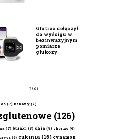
Glutrac dołączył
do wyścigu w
bezinwazyjnym
pomiarze
glukozy
TAGI
ado
(7)
banany
(7)
zglutenowe
(126)
chia
(9)
buraki
(8)
na
(7)
chorizo
(6)
cukinia
(16)
cynamon
erzyca
(6)