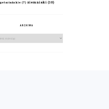
ziemniaki
(10)
getariańskie
(7)
ARCHIWA
iwa