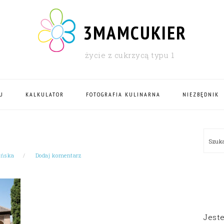
3MAMCUKIER
życie z cukrzycą typu 1
U
KALKULATOR
FOTOGRAFIA KULINARNA
NIEZBĘDNIK
PRI
Szu
SID
ińska
Dodaj komentarz
Jest