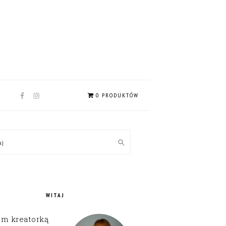
NAV
0 PRODUKTÓW
SOCIAL
MENU
MARY
kaj
EBAR
WITAJ
em kreatorką