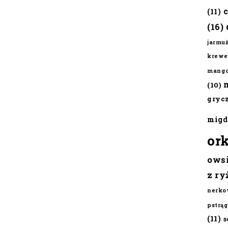
(11)
(16)
jarmu
krewe
mang
(10)
gryc
migd
or
ows
z ry
nerko
pstrąg
(11)
s