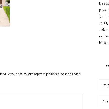
bezg
przep
kuli
Zuzi,
roku
co by
bloga
Z
publikowany.
Wymagane pola są oznaczone