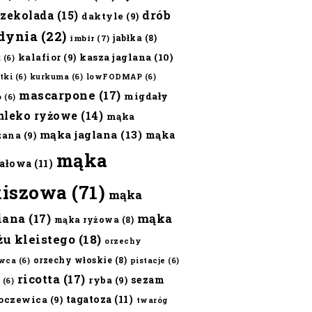
czekolada
(15)
drób
daktyle
(9)
dynia
(22)
jabłka
(8)
imbir
(7)
kalafior
(9)
kasza jaglana
(10)
ż
(6)
tki
(6)
kurkuma
(6)
lowFODMAP
(6)
mascarpone
(17)
migdały
o
(6)
mleko ryżowe
(14)
mąka
mąka jaglana
(13)
mąka
zana
(9)
mąka
ałowa
(11)
kiszowa
(71)
mąka
iana
(17)
mąka
mąka ryżowa
(8)
żu kleistego
(18)
orzechy
orzechy włoskie
(8)
wca
(6)
pistacje
(6)
ricotta
(17)
sezam
ryba
(9)
(6)
tagatoza
(11)
oczewica
(9)
twaróg