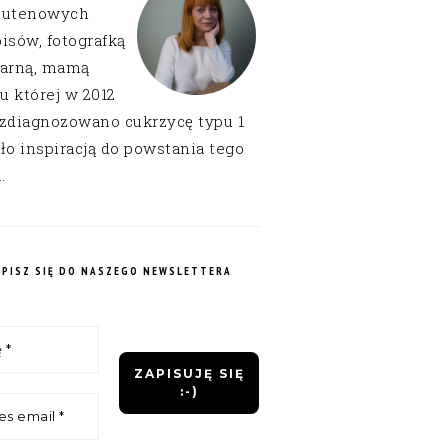
lutenowych
isów, fotografką
narną, mamą
 u której w 2012
 zdiagnozowano cukrzycę typu 1
ło inspiracją do powstania tego
.
APISZ SIĘ DO NASZEGO NEWSLETTERA