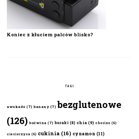
Koniec z kłuciem palców blisko?
TAGI
bezglutenowe
awokado
(7)
banany
(7)
(126)
chia
(9)
buraki
(8)
boćwina
(7)
chorizo
(6)
cukinia
(16)
cynamon
(11)
ciecierzyca
(6)