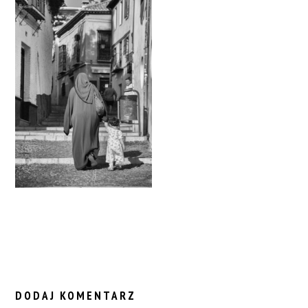
READER
INTERACTIONS
DODAJ KOMENTARZ