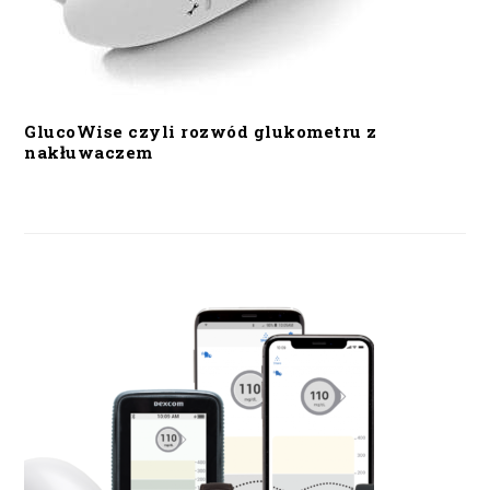
GlucoWise czyli rozwód glukometru z
nakłuwaczem