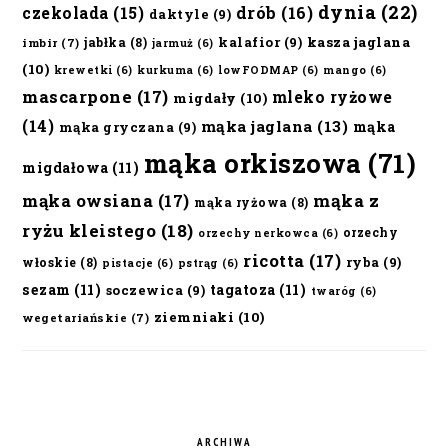
dynia
(22)
czekolada
(15)
drób
(16)
daktyle
(9)
kalafior
(9)
kasza jaglana
jabłka
(8)
imbir
(7)
jarmuż
(6)
(10)
krewetki
(6)
kurkuma
(6)
lowFODMAP
(6)
mango
(6)
mascarpone
(17)
mleko ryżowe
migdały
(10)
(14)
mąka jaglana
(13)
mąka
mąka gryczana
(9)
mąka orkiszowa
(71)
migdałowa
(11)
mąka owsiana
(17)
mąka z
mąka ryżowa
(8)
ryżu kleistego
(18)
orzechy
orzechy nerkowca
(6)
ricotta
(17)
ryba
(9)
włoskie
(8)
pistacje
(6)
pstrąg
(6)
sezam
(11)
tagatoza
(11)
soczewica
(9)
twaróg
(6)
ziemniaki
(10)
wegetariańskie
(7)
ARCHIWA