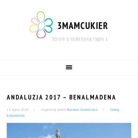
Skip
Skip
Skip
Skip
to
to
to
to
primary
content
primary
footer
3MAMCUKIER
navigation
sidebar
życie z cukrzycą typu 1
MAIN
NAVIGATION
ANDALUZJA 2017 – BENALMADENA
14 lipca 2018
napisany przez
Bożena Garbińska
Dodaj
komentarz