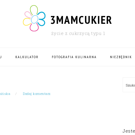
3MAMCUKIER
życie z cukrzycą typu 1
U
KALKULATOR
FOTOGRAFIA KULINARNA
NIEZBĘDNIK
PRI
Szu
SID
bińska
Dodaj komentarz
Jest