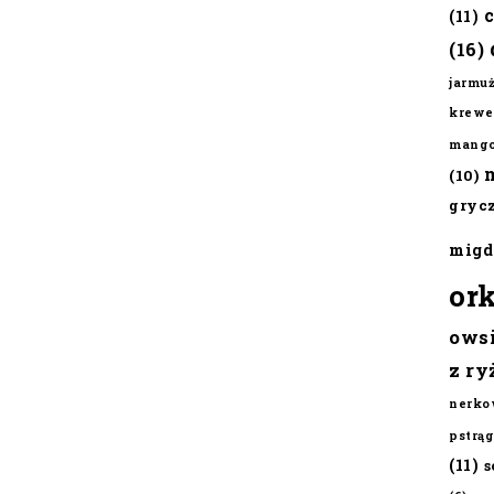
(11)
(16)
jarmu
krewe
mang
(10)
gryc
migd
or
ows
z ry
nerko
pstrąg
(11)
s