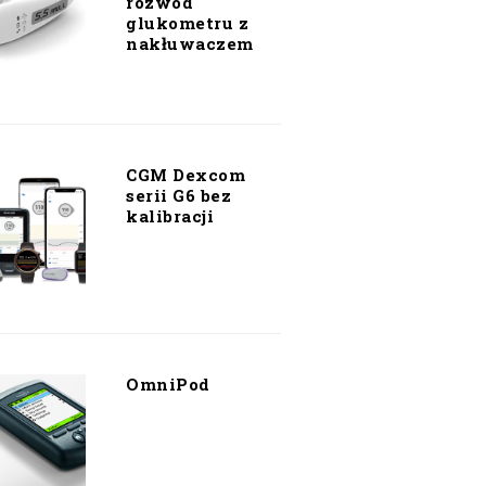
rozwód
glukometru z
nakłuwaczem
CGM Dexcom
serii G6 bez
kalibracji
OmniPod