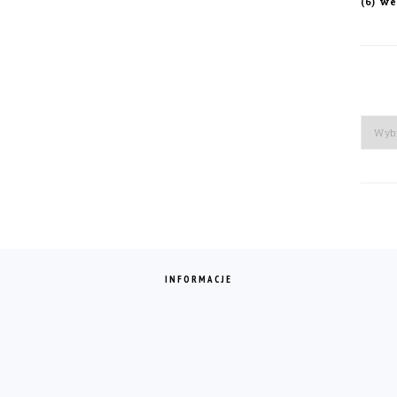
we
(6)
Arch
INFORMACJE