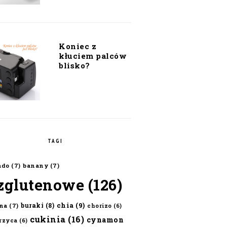
Koniec z
kłuciem palców
blisko?
TAGI
ado
(7)
banany
(7)
zglutenowe
(126)
chia
(9)
buraki
(8)
na
(7)
chorizo
(6)
cukinia
(16)
cynamon
erzyca
(6)