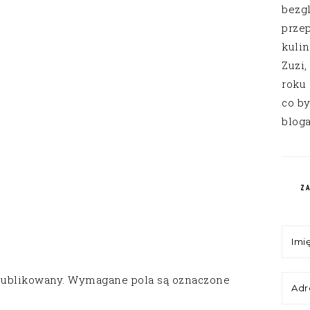
bezg
przep
kuli
Zuzi,
roku
co by
bloga
Z
publikowany.
Wymagane pola są oznaczone