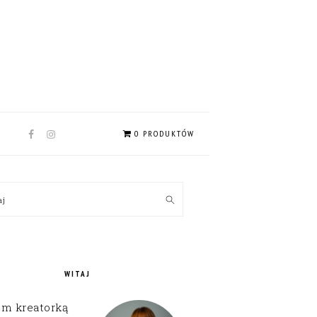
NAV
0 PRODUKTÓW
SOCIAL
MENU
MARY
kaj
EBAR
WITAJ
em kreatorką