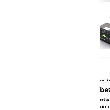
awok
be
boćwi
cieci