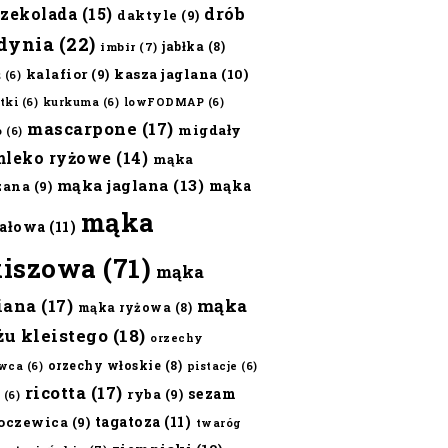
czekolada
(15)
drób
daktyle
(9)
dynia
(22)
jabłka
(8)
imbir
(7)
kalafior
(9)
kasza jaglana
(10)
ż
(6)
tki
(6)
kurkuma
(6)
lowFODMAP
(6)
mascarpone
(17)
migdały
o
(6)
mleko ryżowe
(14)
mąka
mąka jaglana
(13)
mąka
zana
(9)
mąka
ałowa
(11)
kiszowa
(71)
mąka
iana
(17)
mąka
mąka ryżowa
(8)
żu kleistego
(18)
orzechy
orzechy włoskie
(8)
wca
(6)
pistacje
(6)
ricotta
(17)
sezam
ryba
(9)
(6)
tagatoza
(11)
oczewica
(9)
twaróg