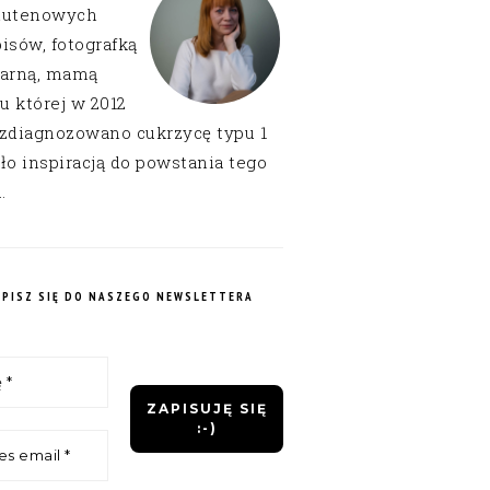
lutenowych
isów, fotografką
narną, mamą
 u której w 2012
 zdiagnozowano cukrzycę typu 1
ło inspiracją do powstania tego
.
APISZ SIĘ DO NASZEGO NEWSLETTERA