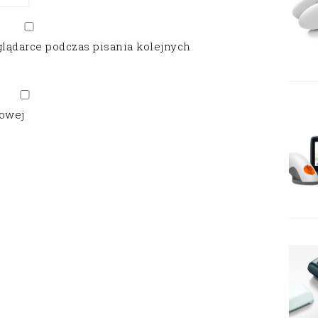
glądarce podczas pisania kolejnych
gowej