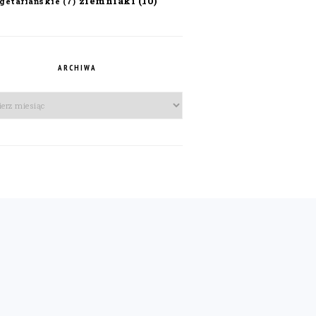
ziemniaki
(10)
getariańskie
(7)
ARCHIWA
iwa