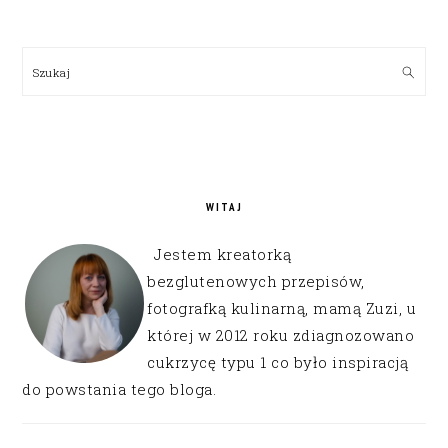
PRIMARY
SIDEBAR
Szukaj
WITAJ
Jestem kreatorką
bezglutenowych przepisów,
fotografką kulinarną, mamą Zuzi, u
której w 2012 roku zdiagnozowano
cukrzycę typu 1 co było inspiracją
do powstania tego bloga.