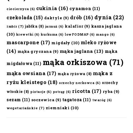
cukinia
(16)
cynamon
(11)
ciecierzyca
(6)
dynia
(22)
czekolada
(15)
drób
(16)
daktyle
(9)
kalafior
(9)
kasza jaglana
jabłka
(8)
imbir
(7)
jarmuż
(6)
(10)
krewetki
(6)
kurkuma
(6)
lowFODMAP
(6)
mango
(6)
mascarpone
(17)
mleko ryżowe
migdały
(10)
(14)
mąka jaglana
(13)
mąka
mąka gryczana
(9)
mąka orkiszowa
(71)
migdałowa
(11)
mąka owsiana
(17)
mąka z
mąka ryżowa
(8)
ryżu kleistego
(18)
orzechy
orzechy nerkowca
(6)
ricotta
(17)
ryba
(9)
włoskie
(8)
pistacje
(6)
pstrąg
(6)
sezam
(11)
tagatoza
(11)
soczewica
(9)
twaróg
(6)
ziemniaki
(10)
wegetariańskie
(7)