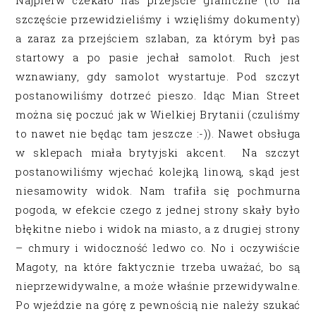
Najpierw czekało nas przejście graniczne (to na
szczęście przewidzieliśmy i wzięliśmy dokumenty)
a zaraz za przejściem szlaban, za którym był pas
startowy a po pasie jechał samolot. Ruch jest
wznawiany, gdy samolot wystartuje. Pod szczyt
postanowiliśmy dotrzeć pieszo. Idąc Mian Street
można się poczuć jak w Wielkiej Brytanii (czuliśmy
to nawet nie będąc tam jeszcze :-)). Nawet obsługa
w sklepach miała brytyjski akcent. Na szczyt
postanowiliśmy wjechać kolejką linową, skąd jest
niesamowity widok. Nam trafiła się pochmurna
pogoda, w efekcie czego z jednej strony skały było
błękitne niebo i widok na miasto, a z drugiej strony
– chmury i widoczność ledwo co. No i oczywiście
Magoty, na które faktycznie trzeba uważać, bo są
nieprzewidywalne, a może właśnie przewidywalne.
Po wjeździe na górę z pewnością nie należy szukać