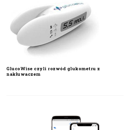
GlucoWise czyli rozwód glukometru z
nakłuwaczem