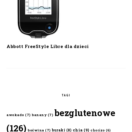
Abbott FreeStyle Libre dla dzieci
TAGI
bezglutenowe
awokado
(7)
banany
(7)
(126)
chia
(9)
buraki
(8)
boćwina
(7)
chorizo
(6)