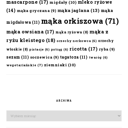
mascarpone
(17)
mleko ryżowe
migdały
(10)
(14)
mąka jaglana
(13)
mąka
mąka gryczana
(9)
mąka orkiszowa
(71)
migdałowa
(11)
mąka owsiana
(17)
mąka z
mąka ryżowa
(8)
ryżu kleistego
(18)
orzechy
orzechy nerkowca
(6)
ricotta
(17)
ryba
(9)
włoskie
(8)
pistacje
(6)
pstrąg
(6)
sezam
(11)
tagatoza
(11)
soczewica
(9)
twaróg
(6)
ziemniaki
(10)
wegetariańskie
(7)
ARCHIWA
Archiwa