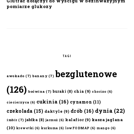
Glutrac dołączył do wyścigu w bezinwazyjnym
pomiarze glukozy
TAGI
bezglutenowe
awokado
(7)
banany
(7)
(126)
chia
(9)
buraki
(8)
boćwina
(7)
chorizo
(6)
cukinia
(16)
cynamon
(11)
ciecierzyca
(6)
dynia
(22)
czekolada
(15)
drób
(16)
daktyle
(9)
kalafior
(9)
kasza jaglana
jabłka
(8)
imbir
(7)
jarmuż
(6)
(10)
krewetki
(6)
kurkuma
(6)
lowFODMAP
(6)
mango
(6)