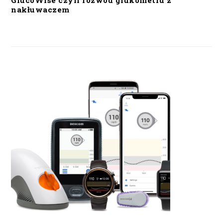
GlucoWise czyli rozwód glukometru z
nakłuwaczem