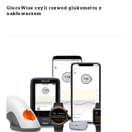
GlucoWise czyli rozwód glukometru z
nakłuwaczem