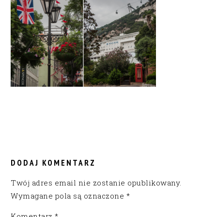
READER
INTERACTIONS
DODAJ KOMENTARZ
Twój adres email nie zostanie opublikowany.
Wymagane pola są oznaczone
*
Komentarz
*