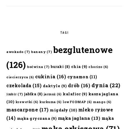
TAGI
bezglutenowe
awokado
(7)
banany
(7)
(126)
chia
(9)
buraki
(8)
boćwina
(7)
chorizo
(6)
cukinia
(16)
cynamon
(11)
ciecierzyca
(6)
dynia
(22)
czekolada
(15)
drób
(16)
daktyle
(9)
kalafior
(9)
kasza jaglana
jabłka
(8)
imbir
(7)
jarmuż
(6)
(10)
krewetki
(6)
kurkuma
(6)
lowFODMAP
(6)
mango
(6)
mascarpone
(17)
mleko ryżowe
migdały
(10)
(14)
mąka jaglana
(13)
mąka
mąka gryczana
(9)
mąka orkiszowa
(71)