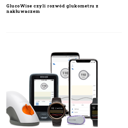
GlucoWise czyli rozwód glukometru z
nakłuwaczem