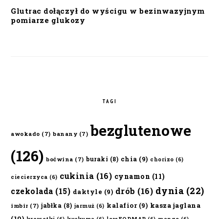
Glutrac dołączył do wyścigu w bezinwazyjnym
pomiarze glukozy
TAGI
bezglutenowe
awokado
(7)
banany
(7)
(126)
chia
(9)
buraki
(8)
boćwina
(7)
chorizo
(6)
cukinia
(16)
cynamon
(11)
ciecierzyca
(6)
dynia
(22)
czekolada
(15)
drób
(16)
daktyle
(9)
kalafior
(9)
kasza jaglana
jabłka
(8)
imbir
(7)
jarmuż
(6)
(10)