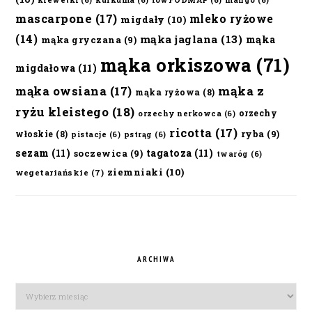
krewetki
(6)
kurkuma
(6)
lowFODMAP
(6)
mango
(6)
mascarpone
(17)
mleko ryżowe
migdały
(10)
(14)
mąka jaglana
(13)
mąka
mąka gryczana
(9)
mąka orkiszowa
(71)
migdałowa
(11)
mąka owsiana
(17)
mąka z
mąka ryżowa
(8)
ryżu kleistego
(18)
orzechy
orzechy nerkowca
(6)
ricotta
(17)
ryba
(9)
włoskie
(8)
pistacje
(6)
pstrąg
(6)
sezam
(11)
tagatoza
(11)
soczewica
(9)
twaróg
(6)
ziemniaki
(10)
wegetariańskie
(7)
ARCHIWA
Archiwa