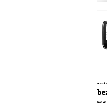
awok
be
boćwi