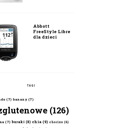
Abbott
FreeStyle Libre
dla dzieci
TAGI
ado
(7)
banany
(7)
zglutenowe
(126)
chia
(9)
buraki
(8)
na
(7)
chorizo
(6)