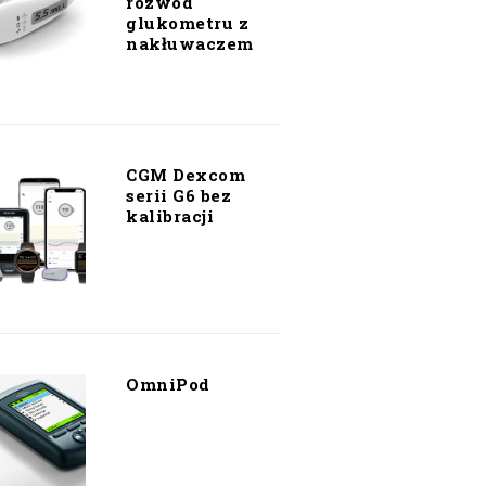
rozwód
glukometru z
nakłuwaczem
CGM Dexcom
serii G6 bez
kalibracji
OmniPod