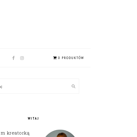
NAV
0 PRODUKTÓW
SOCIAL
MENU
MARY
kaj
EBAR
WITAJ
em kreatorką