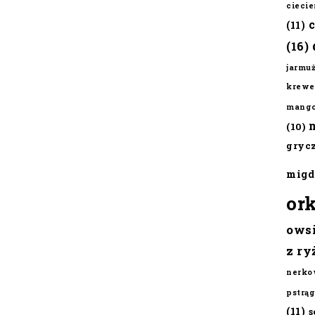
cieci
(11)
(16)
jarmu
krewe
mang
(10)
gryc
migd
or
ows
z ry
nerko
pstrąg
(11)
s