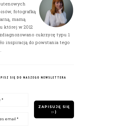
lutenowych
isów, fotografką
narną, mamą
 u której w 2012
 zdiagnozowano cukrzycę typu 1
ło inspiracją do powstania tego
.
APISZ SIĘ DO NASZEGO NEWSLETTERA