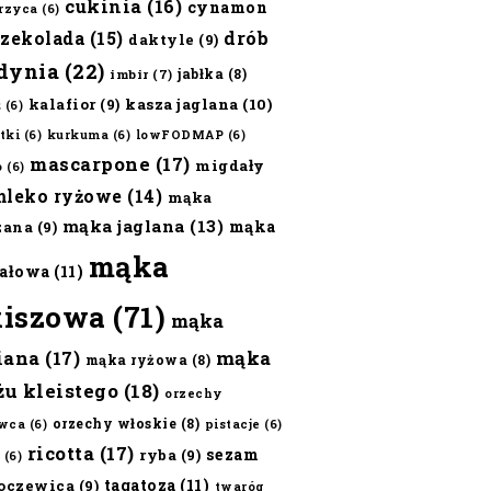
cukinia
(16)
cynamon
erzyca
(6)
czekolada
(15)
drób
daktyle
(9)
dynia
(22)
jabłka
(8)
imbir
(7)
kalafior
(9)
kasza jaglana
(10)
ż
(6)
tki
(6)
kurkuma
(6)
lowFODMAP
(6)
mascarpone
(17)
migdały
o
(6)
mleko ryżowe
(14)
mąka
mąka jaglana
(13)
mąka
zana
(9)
mąka
ałowa
(11)
kiszowa
(71)
mąka
iana
(17)
mąka
mąka ryżowa
(8)
żu kleistego
(18)
orzechy
orzechy włoskie
(8)
wca
(6)
pistacje
(6)
ricotta
(17)
sezam
ryba
(9)
(6)
tagatoza
(11)
oczewica
(9)
twaróg