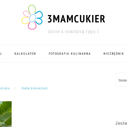
3MAMCUKIER
życie z cukrzycą typu 1
U
KALKULATOR
FOTOGRAFIA KULINARNA
NIEZBĘDNIK
PRI
Szu
SID
bińska
Dodaj komentarz
Jest