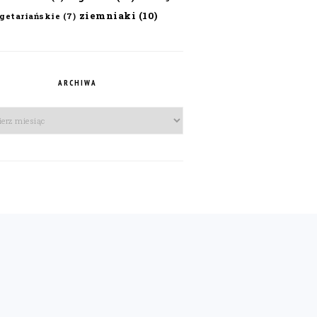
ziemniaki
(10)
getariańskie
(7)
ARCHIWA
iwa