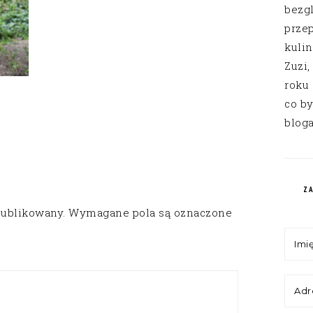
bezg
przep
kuli
Zuzi,
roku
co by
bloga
Z
publikowany.
Wymagane pola są oznaczone