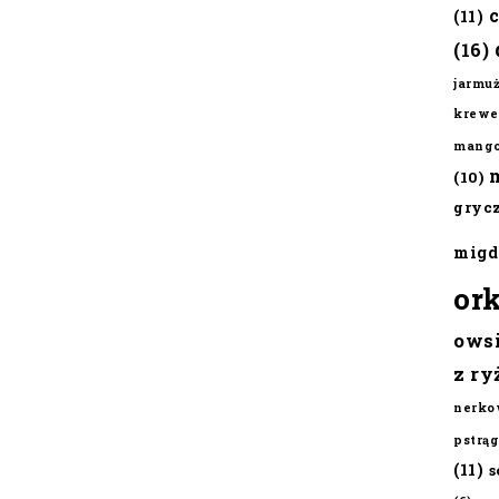
(11)
(16)
jarmu
krewe
mang
(10)
gryc
migd
or
ows
z ry
nerko
pstrąg
(11)
s