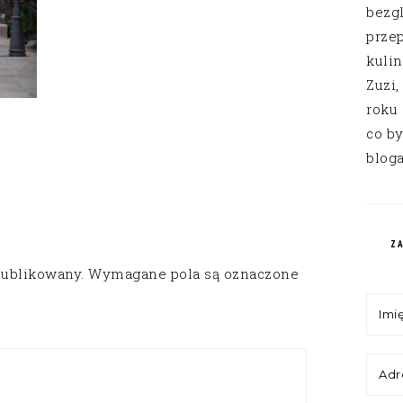
bezg
przep
kuli
Zuzi,
roku
co by
bloga
Z
publikowany.
Wymagane pola są oznaczone