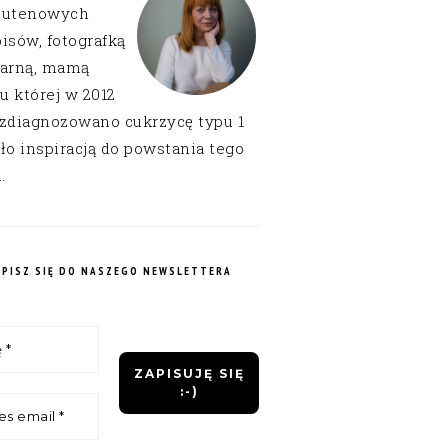
lutenowych
isów, fotografką
narną, mamą
 u której w 2012
 zdiagnozowano cukrzycę typu 1
ło inspiracją do powstania tego
.
APISZ SIĘ DO NASZEGO NEWSLETTERA