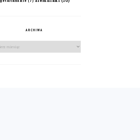
ziemniaki
(10)
getariańskie
(7)
ARCHIWA
iwa