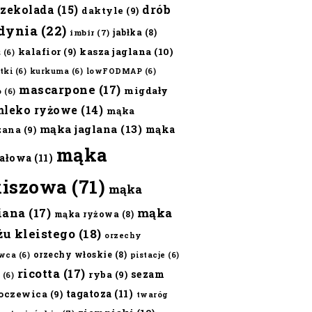
czekolada
(15)
drób
daktyle
(9)
dynia
(22)
jabłka
(8)
imbir
(7)
kalafior
(9)
kasza jaglana
(10)
ż
(6)
tki
(6)
kurkuma
(6)
lowFODMAP
(6)
mascarpone
(17)
migdały
o
(6)
mleko ryżowe
(14)
mąka
mąka jaglana
(13)
mąka
zana
(9)
mąka
ałowa
(11)
kiszowa
(71)
mąka
iana
(17)
mąka
mąka ryżowa
(8)
żu kleistego
(18)
orzechy
orzechy włoskie
(8)
wca
(6)
pistacje
(6)
ricotta
(17)
sezam
ryba
(9)
(6)
tagatoza
(11)
oczewica
(9)
twaróg