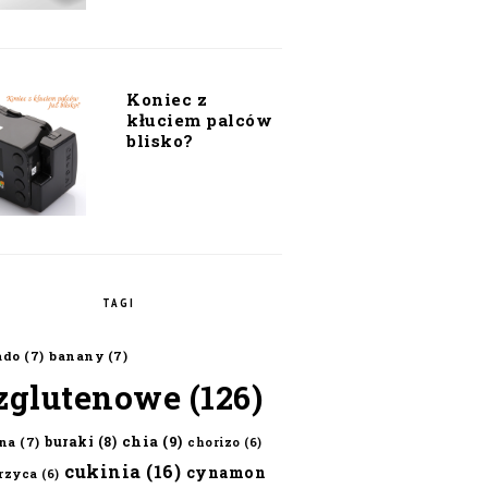
Koniec z
kłuciem palców
blisko?
TAGI
ado
(7)
banany
(7)
zglutenowe
(126)
chia
(9)
buraki
(8)
na
(7)
chorizo
(6)
cukinia
(16)
cynamon
erzyca
(6)