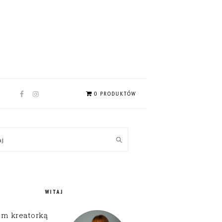
NAV
0 PRODUKTÓW
SOCIAL
MENU
MARY
kaj
EBAR
WITAJ
em kreatorką