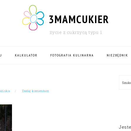
3MAMCUKIER
życie z cukrzycą typu 1
U
KALKULATOR
FOTOGRAFIA KULINARNA
NIEZBĘDNIK
PRI
Szu
SID
bińska
Dodaj komentarz
Jest