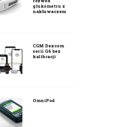
rozwód
glukometru z
nakłuwaczem
CGM Dexcom
serii G6 bez
kalibracji
OmniPod