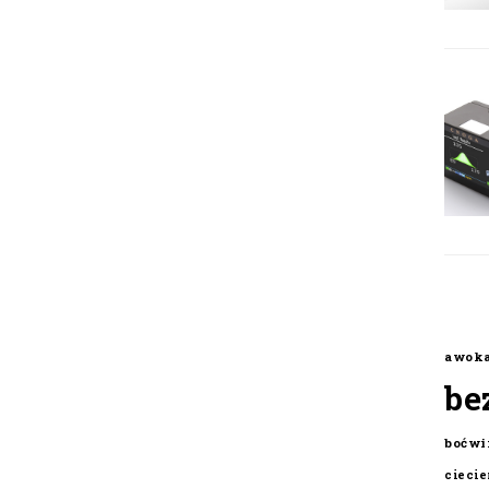
awok
be
boćwi
cieci