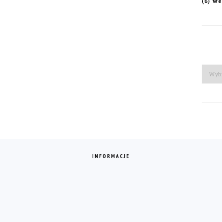
we
(6)
Arch
INFORMACJE