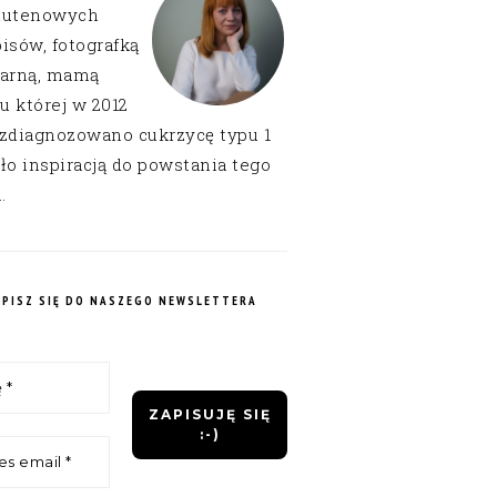
lutenowych
isów, fotografką
narną, mamą
 u której w 2012
 zdiagnozowano cukrzycę typu 1
ło inspiracją do powstania tego
.
APISZ SIĘ DO NASZEGO NEWSLETTERA