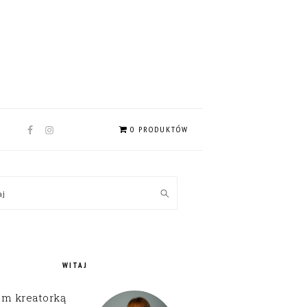
NAV
0 PRODUKTÓW
SOCIAL
MENU
MARY
kaj
EBAR
WITAJ
em kreatorką