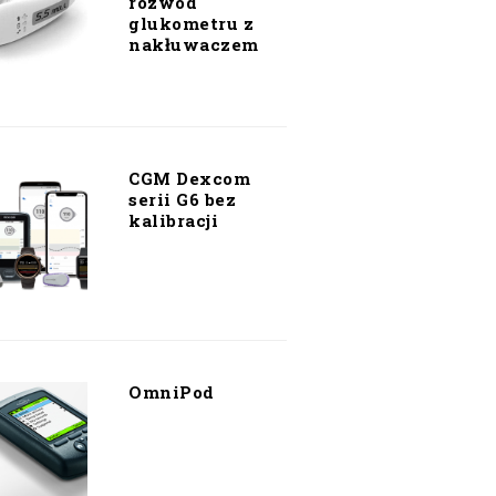
rozwód
glukometru z
nakłuwaczem
CGM Dexcom
serii G6 bez
kalibracji
OmniPod