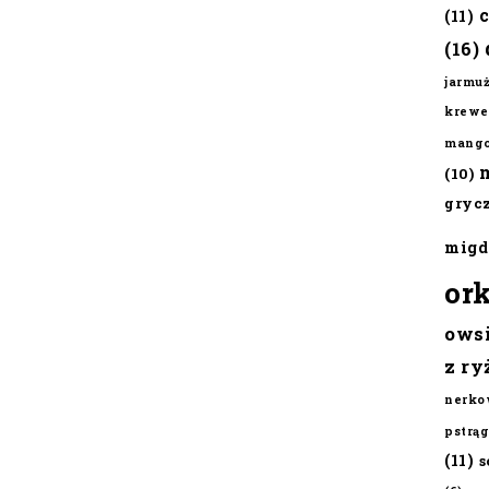
(11)
(16)
jarmu
krewe
mang
(10)
gryc
migd
or
ows
z ry
nerko
pstrąg
(11)
s