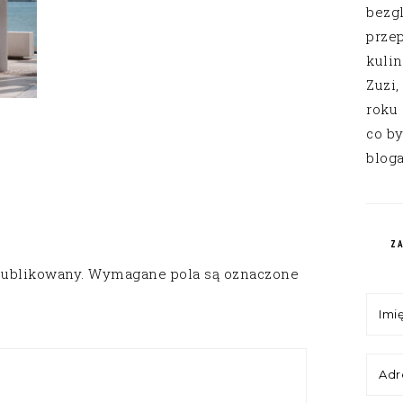
bezg
przep
kuli
Zuzi,
roku
co by
bloga
Z
publikowany.
Wymagane pola są oznaczone