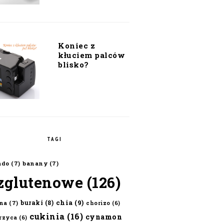
Koniec z
kłuciem palców
blisko?
TAGI
ado
(7)
banany
(7)
zglutenowe
(126)
chia
(9)
buraki
(8)
na
(7)
chorizo
(6)
cukinia
(16)
cynamon
erzyca
(6)