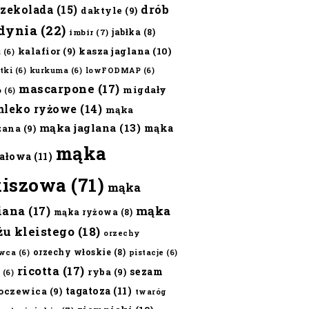
czekolada
(15)
drób
daktyle
(9)
dynia
(22)
jabłka
(8)
imbir
(7)
kalafior
(9)
kasza jaglana
(10)
ż
(6)
tki
(6)
kurkuma
(6)
lowFODMAP
(6)
mascarpone
(17)
migdały
o
(6)
mleko ryżowe
(14)
mąka
mąka jaglana
(13)
mąka
zana
(9)
mąka
ałowa
(11)
kiszowa
(71)
mąka
iana
(17)
mąka
mąka ryżowa
(8)
żu kleistego
(18)
orzechy
orzechy włoskie
(8)
wca
(6)
pistacje
(6)
ricotta
(17)
sezam
ryba
(9)
(6)
tagatoza
(11)
oczewica
(9)
twaróg