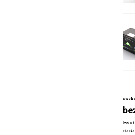
awok
be
boćwi
cieci