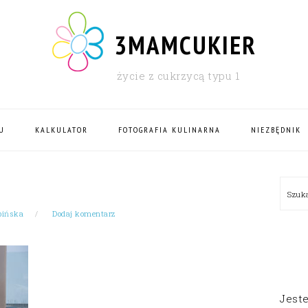
3MAMCUKIER
życie z cukrzycą typu 1
U
KALKULATOR
FOTOGRAFIA KULINARNA
NIEZBĘDNIK
PRI
Szu
SID
bińska
Dodaj komentarz
Jest