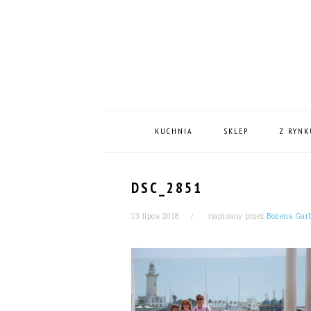
Skip
Skip
Skip
Skip
to
to
to
to
primary
content
primary
footer
navigation
sidebar
MAIN
NAVIGATION
KUCHNIA
SKLEP
Z RYNK
DSC_2851
13 lipca 2018
napisany przez
Bożena Gar