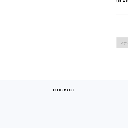
we
(6)
Arch
INFORMACJE