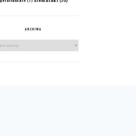
ziemniaki
(10)
getariańskie
(7)
ARCHIWA
iwa