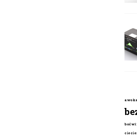
awok
be
boćwi
cieci