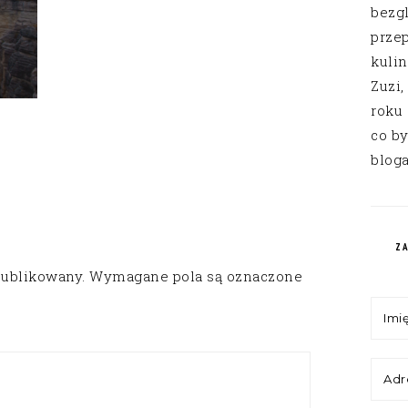
bezg
przep
kuli
Zuzi,
roku
co by
bloga
Z
publikowany.
Wymagane pola są oznaczone