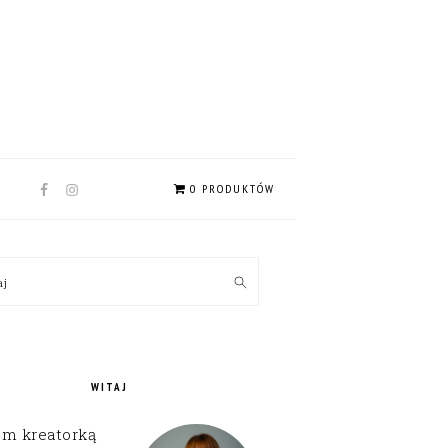
NAV
0 PRODUKTÓW
SOCIAL
MENU
MARY
kaj
EBAR
WITAJ
em kreatorką