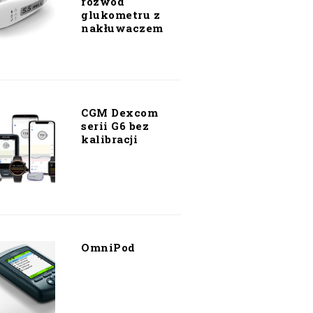
rozwód
glukometru z
nakłuwaczem
CGM Dexcom
serii G6 bez
kalibracji
OmniPod