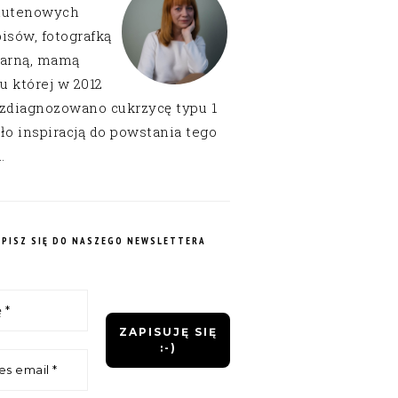
lutenowych
isów, fotografką
narną, mamą
 u której w 2012
 zdiagnozowano cukrzycę typu 1
ło inspiracją do powstania tego
.
APISZ SIĘ DO NASZEGO NEWSLETTERA