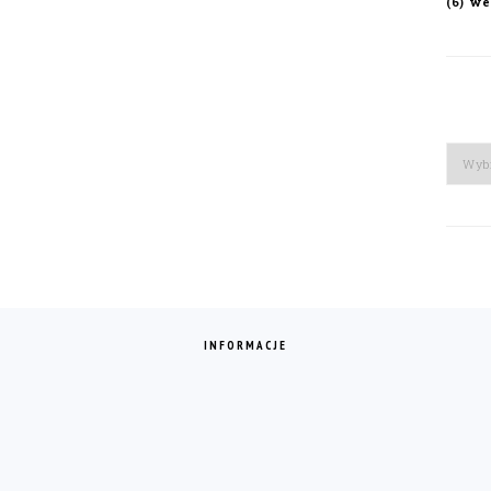
we
(6)
Arch
INFORMACJE