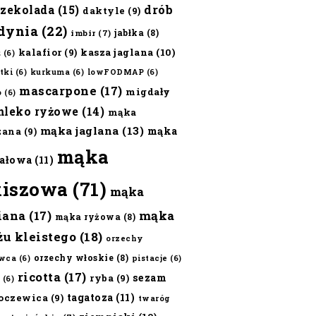
czekolada
(15)
drób
daktyle
(9)
dynia
(22)
jabłka
(8)
imbir
(7)
kalafior
(9)
kasza jaglana
(10)
ż
(6)
tki
(6)
kurkuma
(6)
lowFODMAP
(6)
mascarpone
(17)
migdały
o
(6)
mleko ryżowe
(14)
mąka
mąka jaglana
(13)
mąka
zana
(9)
mąka
ałowa
(11)
kiszowa
(71)
mąka
iana
(17)
mąka
mąka ryżowa
(8)
żu kleistego
(18)
orzechy
orzechy włoskie
(8)
wca
(6)
pistacje
(6)
ricotta
(17)
sezam
ryba
(9)
(6)
tagatoza
(11)
oczewica
(9)
twaróg