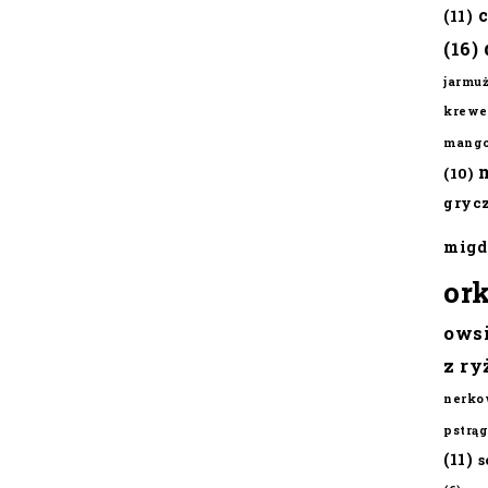
(11)
(16)
jarmu
krewe
mang
(10)
gryc
migd
or
ows
z ry
nerko
pstrąg
(11)
s