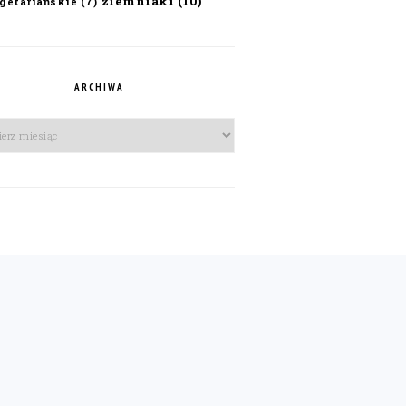
ziemniaki
(10)
getariańskie
(7)
ARCHIWA
iwa