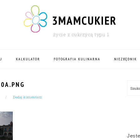
3MAMCUKIER
życie z cukrzycą typu 1
U
KALKULATOR
FOTOGRAFIA KULINARNA
NIEZBĘDNIK
PRI
10A.PNG
Szu
SID
Dodaj komentarz
Jest