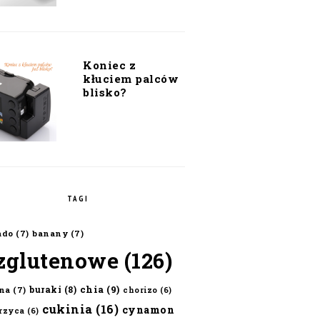
Koniec z
kłuciem palców
blisko?
TAGI
ado
(7)
banany
(7)
zglutenowe
(126)
chia
(9)
buraki
(8)
na
(7)
chorizo
(6)
cukinia
(16)
cynamon
erzyca
(6)