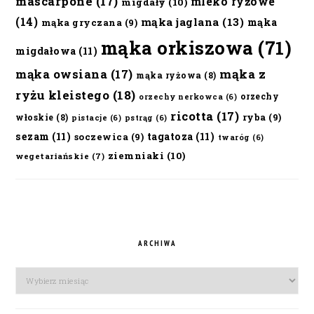
mascarpone
(17)
mleko ryżowe
migdały
(10)
(14)
mąka jaglana
(13)
mąka
mąka gryczana
(9)
mąka orkiszowa
(71)
migdałowa
(11)
mąka owsiana
(17)
mąka z
mąka ryżowa
(8)
ryżu kleistego
(18)
orzechy
orzechy nerkowca
(6)
ricotta
(17)
ryba
(9)
włoskie
(8)
pistacje
(6)
pstrąg
(6)
sezam
(11)
tagatoza
(11)
soczewica
(9)
twaróg
(6)
ziemniaki
(10)
wegetariańskie
(7)
ARCHIWA
Archiwa