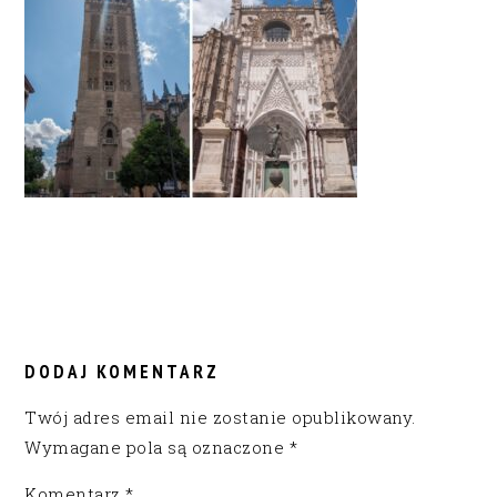
READER
INTERACTIONS
DODAJ KOMENTARZ
Twój adres email nie zostanie opublikowany.
Wymagane pola są oznaczone
*
Komentarz
*