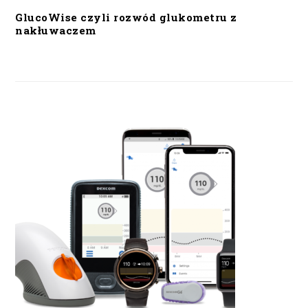
GlucoWise czyli rozwód glukometru z
nakłuwaczem