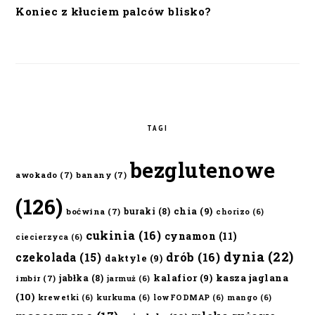
Koniec z kłuciem palców blisko?
TAGI
bezglutenowe
awokado
(7)
banany
(7)
(126)
chia
(9)
buraki
(8)
boćwina
(7)
chorizo
(6)
cukinia
(16)
cynamon
(11)
ciecierzyca
(6)
dynia
(22)
czekolada
(15)
drób
(16)
daktyle
(9)
kalafior
(9)
kasza jaglana
jabłka
(8)
imbir
(7)
jarmuż
(6)
(10)
krewetki
(6)
kurkuma
(6)
lowFODMAP
(6)
mango
(6)