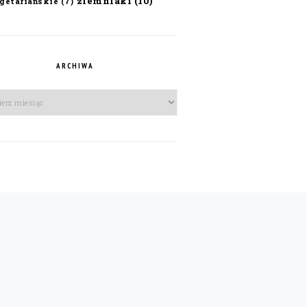
ziemniaki
(10)
getariańskie
(7)
ARCHIWA
iwa