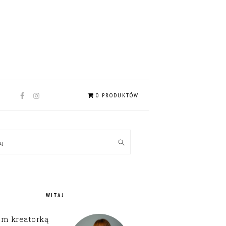
NAV
0 PRODUKTÓW
SOCIAL
MENU
MARY
kaj
EBAR
WITAJ
em kreatorką