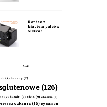
Koniec z
kłuciem palców
blisko?
TAGI
ado
(7)
banany
(7)
zglutenowe
(126)
chia
(9)
buraki
(8)
na
(7)
chorizo
(6)
cukinia
(16)
cynamon
erzyca
(6)