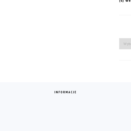
we
(6)
Arch
INFORMACJE