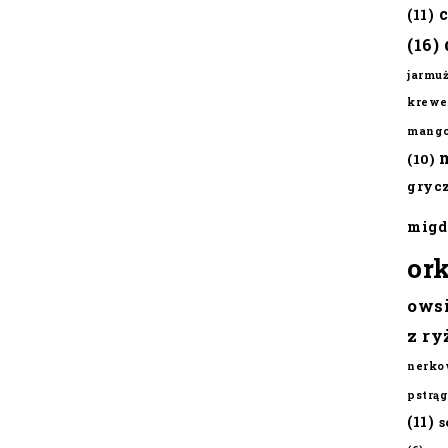
(11)
(16)
jarmu
krewe
mang
(10)
gryc
migd
or
ows
z ry
nerko
pstrąg
(11)
s