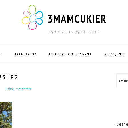
3MAMCUKIER
życie z cukrzycą typu 1
U
KALKULATOR
FOTOGRAFIA KULINARNA
NIEZBĘDNIK
PRI
3.JPG
Szu
SID
Dodaj komentarz
Jest