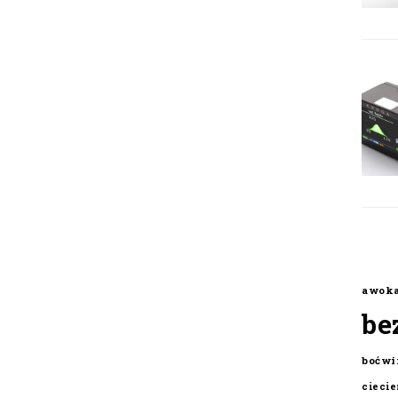
awok
be
boćwi
cieci