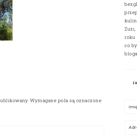
bezg
przep
kuli
Zuzi,
roku
co by
bloga
Z
publikowany.
Wymagane pola są oznaczone