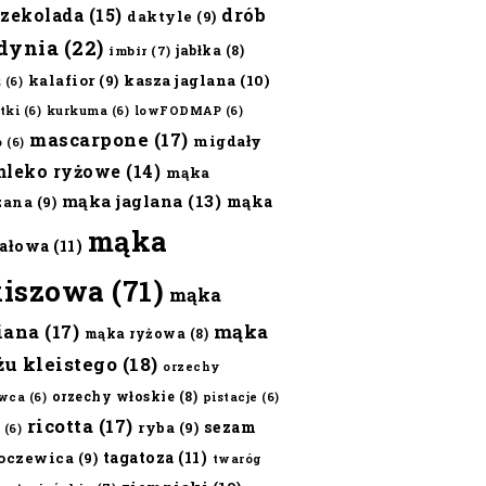
czekolada
(15)
drób
daktyle
(9)
dynia
(22)
jabłka
(8)
imbir
(7)
kalafior
(9)
kasza jaglana
(10)
ż
(6)
tki
(6)
kurkuma
(6)
lowFODMAP
(6)
mascarpone
(17)
migdały
o
(6)
mleko ryżowe
(14)
mąka
mąka jaglana
(13)
mąka
zana
(9)
mąka
ałowa
(11)
kiszowa
(71)
mąka
iana
(17)
mąka
mąka ryżowa
(8)
żu kleistego
(18)
orzechy
orzechy włoskie
(8)
wca
(6)
pistacje
(6)
ricotta
(17)
sezam
ryba
(9)
(6)
tagatoza
(11)
oczewica
(9)
twaróg