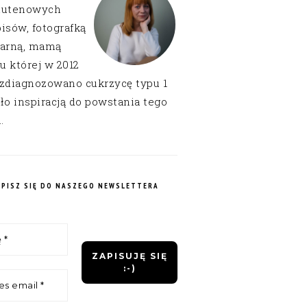
lutenowych
isów, fotografką
narną, mamą
 u której w 2012
 zdiagnozowano cukrzycę typu 1
ło inspiracją do powstania tego
.
APISZ SIĘ DO NASZEGO NEWSLETTERA