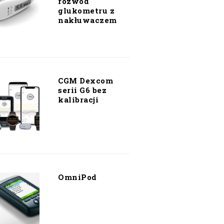
rozwód
glukometru z
nakłuwaczem
CGM Dexcom
serii G6 bez
kalibracji
OmniPod