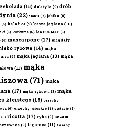
czekolada
(15)
drób
daktyle
(9)
dynia
(22)
jabłka
(8)
imbir
(7)
kalafior
(9)
kasza jaglana
(10)
ż
(6)
tki
(6)
kurkuma
(6)
lowFODMAP
(6)
mascarpone
(17)
migdały
o
(6)
mleko ryżowe
(14)
mąka
mąka jaglana
(13)
mąka
zana
(9)
mąka
ałowa
(11)
kiszowa
(71)
mąka
iana
(17)
mąka
mąka ryżowa
(8)
żu kleistego
(18)
orzechy
orzechy włoskie
(8)
wca
(6)
pistacje
(6)
ricotta
(17)
sezam
ryba
(9)
(6)
tagatoza
(11)
oczewica
(9)
twaróg