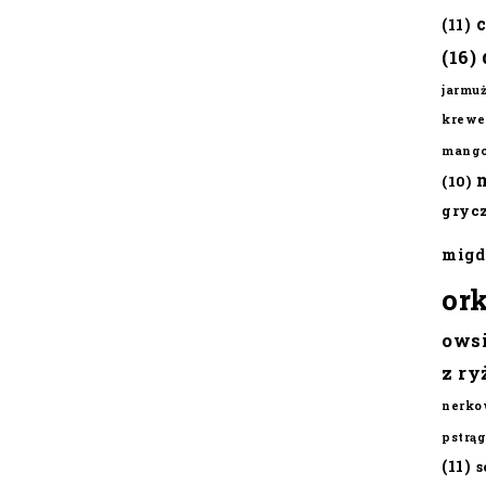
(11)
(16)
jarmu
krewe
mang
(10)
gryc
migd
or
ows
z ry
nerko
pstrąg
(11)
s