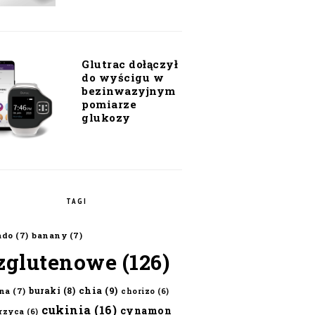
Glutrac dołączył
do wyścigu w
bezinwazyjnym
pomiarze
glukozy
TAGI
ado
(7)
banany
(7)
zglutenowe
(126)
chia
(9)
buraki
(8)
na
(7)
chorizo
(6)
cukinia
(16)
cynamon
erzyca
(6)