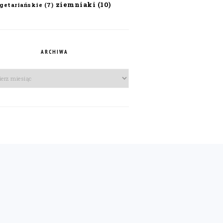
ziemniaki
(10)
getariańskie
(7)
ARCHIWA
iwa