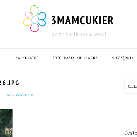
3MAMCUKIER
życie z cukrzycą typu 1
U
KALKULATOR
FOTOGRAFIA KULINARNA
NIEZBĘDNIK
PRI
6.JPG
Szu
SID
Dodaj komentarz
Jest