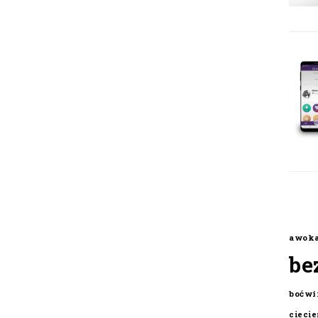
awok
be
boćwi
cieci