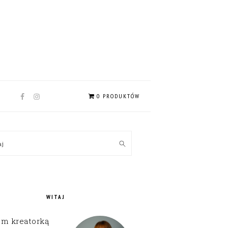
NAV
0 PRODUKTÓW
SOCIAL
MENU
MARY
kaj
EBAR
WITAJ
em kreatorką