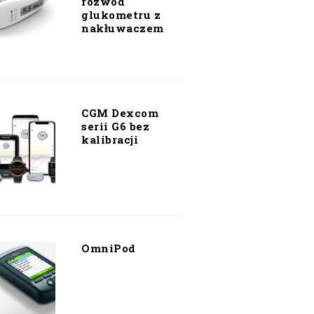
rozwód
glukometru z
nakłuwaczem
CGM Dexcom
serii G6 bez
kalibracji
OmniPod