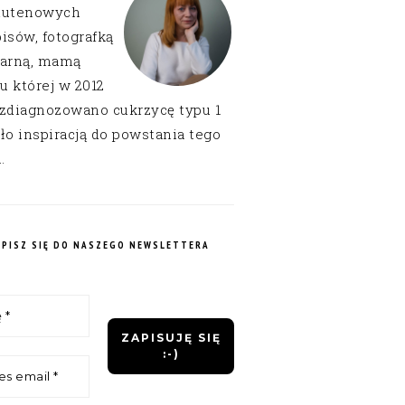
lutenowych
isów, fotografką
narną, mamą
 u której w 2012
 zdiagnozowano cukrzycę typu 1
ło inspiracją do powstania tego
.
APISZ SIĘ DO NASZEGO NEWSLETTERA