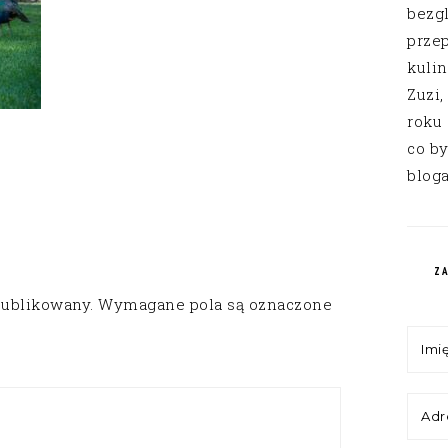
bezg
przep
kuli
Zuzi,
roku
co by
bloga
Z
publikowany.
Wymagane pola są oznaczone