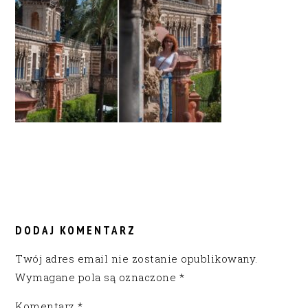
READER
INTERACTIONS
DODAJ KOMENTARZ
Twój adres email nie zostanie opublikowany.
Wymagane pola są oznaczone
*
Komentarz
*