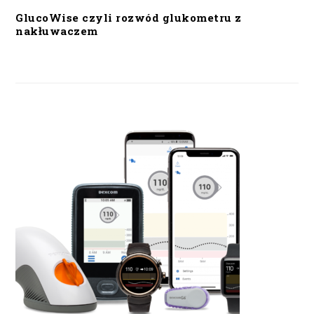
GlucoWise czyli rozwód glukometru z
nakłuwaczem