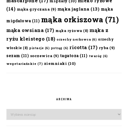
mascarpone
(17)
mleko ryżowe
migdały
(10)
(14)
mąka jaglana
(13)
mąka
mąka gryczana
(9)
mąka orkiszowa
(71)
migdałowa
(11)
mąka owsiana
(17)
mąka z
mąka ryżowa
(8)
ryżu kleistego
(18)
orzechy
orzechy nerkowca
(6)
ricotta
(17)
ryba
(9)
włoskie
(8)
pistacje
(6)
pstrąg
(6)
sezam
(11)
tagatoza
(11)
soczewica
(9)
twaróg
(6)
ziemniaki
(10)
wegetariańskie
(7)
ARCHIWA
Archiwa