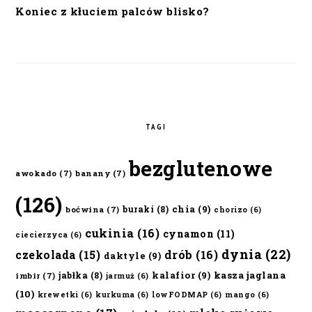
Koniec z kłuciem palców blisko?
TAGI
bezglutenowe
awokado
(7)
banany
(7)
(126)
chia
(9)
buraki
(8)
boćwina
(7)
chorizo
(6)
cukinia
(16)
cynamon
(11)
ciecierzyca
(6)
dynia
(22)
czekolada
(15)
drób
(16)
daktyle
(9)
kalafior
(9)
kasza jaglana
jabłka
(8)
imbir
(7)
jarmuż
(6)
(10)
krewetki
(6)
kurkuma
(6)
lowFODMAP
(6)
mango
(6)