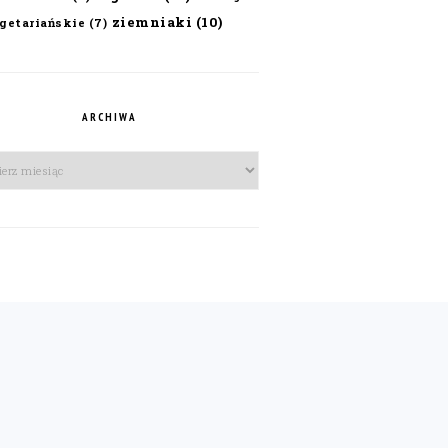
ziemniaki
(10)
getariańskie
(7)
ARCHIWA
iwa