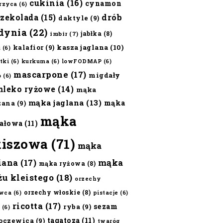
cukinia
(16)
cynamon
erzyca
(6)
czekolada
(15)
drób
daktyle
(9)
dynia
(22)
jabłka
(8)
imbir
(7)
kalafior
(9)
kasza jaglana
(10)
ż
(6)
tki
(6)
kurkuma
(6)
lowFODMAP
(6)
mascarpone
(17)
migdały
o
(6)
mleko ryżowe
(14)
mąka
mąka jaglana
(13)
mąka
zana
(9)
mąka
ałowa
(11)
kiszowa
(71)
mąka
iana
(17)
mąka
mąka ryżowa
(8)
żu kleistego
(18)
orzechy
orzechy włoskie
(8)
wca
(6)
pistacje
(6)
ricotta
(17)
sezam
ryba
(9)
(6)
tagatoza
(11)
oczewica
(9)
twaróg