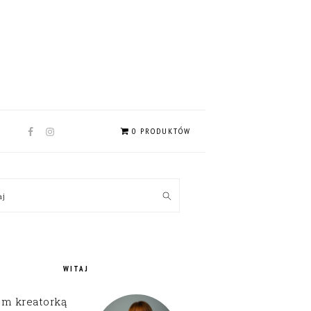
NAV
0 PRODUKTÓW
SOCIAL
MENU
MARY
kaj
EBAR
WITAJ
em kreatorką