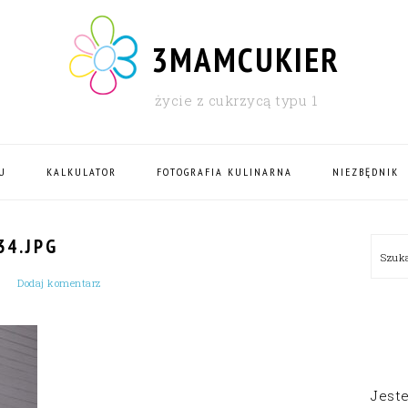
3MAMCUKIER
życie z cukrzycą typu 1
U
KALKULATOR
FOTOGRAFIA KULINARNA
NIEZBĘDNIK
PRI
4.JPG
Szu
SID
Dodaj komentarz
Jest