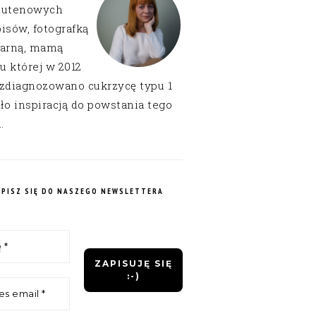
lutenowych
isów, fotografką
narną, mamą
 u której w 2012
 zdiagnozowano cukrzycę typu 1
ło inspiracją do powstania tego
.
APISZ SIĘ DO NASZEGO NEWSLETTERA