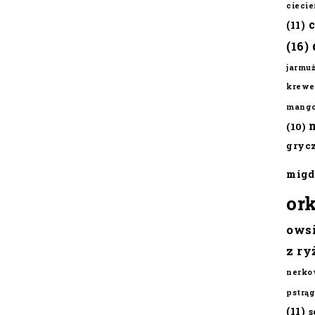
cieci
(11)
(16)
jarmu
krewe
mang
(10)
gryc
migd
or
ows
z ry
nerko
pstrąg
(11)
s