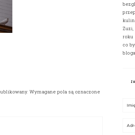
bezg
przep
kuli
Zuzi,
roku
co by
bloga
Z
publikowany.
Wymagane pola są oznaczone