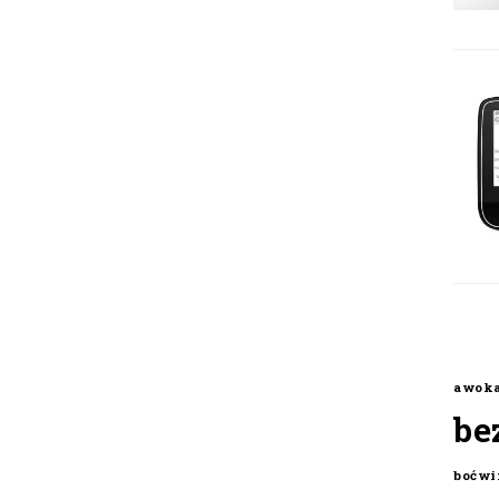
awok
be
boćwi