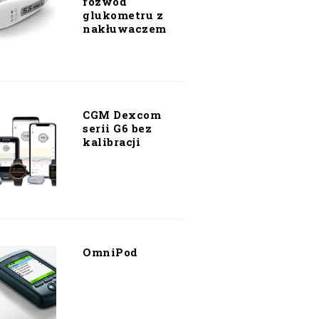
rozwód
glukometru z
nakłuwaczem
CGM Dexcom
serii G6 bez
kalibracji
OmniPod