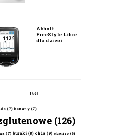
Abbott
FreeStyle Libre
dla dzieci
TAGI
ado
(7)
banany
(7)
zglutenowe
(126)
chia
(9)
buraki
(8)
na
(7)
chorizo
(6)