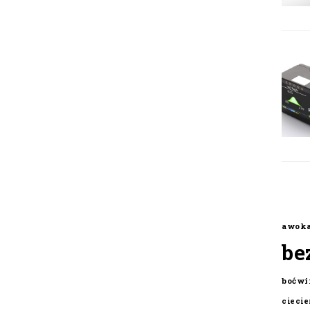
awok
be
boćwi
cieci