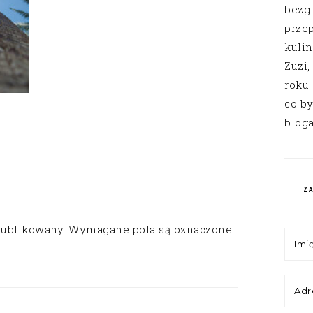
bezg
przep
kuli
Zuzi,
roku
co by
bloga
Z
publikowany.
Wymagane pola są oznaczone