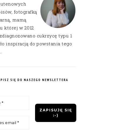
lutenowych
isów, fotografką
narną, mamą
 u której w 2012
 zdiagnozowano cukrzycę typu 1
ło inspiracją do powstania tego
.
APISZ SIĘ DO NASZEGO NEWSLETTERA