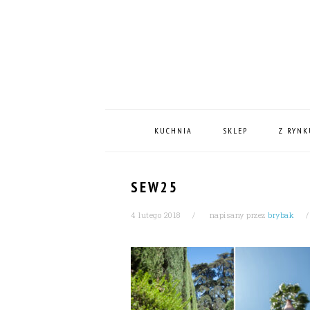
Skip
Skip
Skip
Skip
to
to
to
to
primary
content
primary
footer
navigation
sidebar
MAIN
NAVIGATION
KUCHNIA
SKLEP
Z RYNK
SEW25
4 lutego 2018
napisany przez
brybak