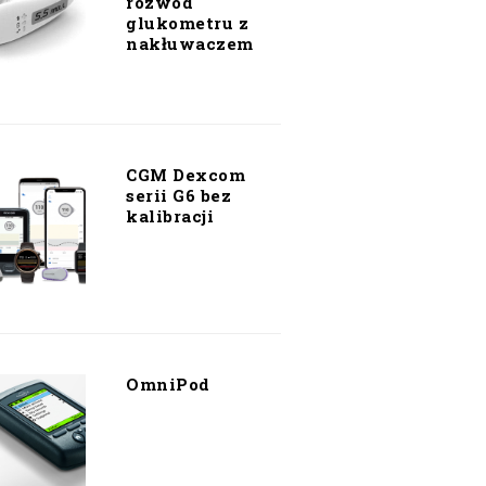
rozwód
glukometru z
nakłuwaczem
CGM Dexcom
serii G6 bez
kalibracji
OmniPod