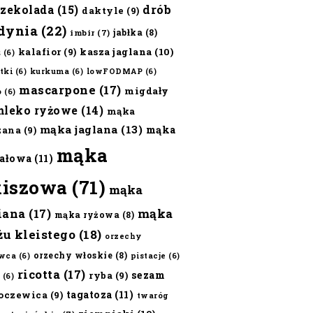
czekolada
(15)
drób
daktyle
(9)
dynia
(22)
jabłka
(8)
imbir
(7)
kalafior
(9)
kasza jaglana
(10)
ż
(6)
tki
(6)
kurkuma
(6)
lowFODMAP
(6)
mascarpone
(17)
migdały
o
(6)
mleko ryżowe
(14)
mąka
mąka jaglana
(13)
mąka
zana
(9)
mąka
ałowa
(11)
kiszowa
(71)
mąka
iana
(17)
mąka
mąka ryżowa
(8)
żu kleistego
(18)
orzechy
orzechy włoskie
(8)
wca
(6)
pistacje
(6)
ricotta
(17)
sezam
ryba
(9)
(6)
tagatoza
(11)
oczewica
(9)
twaróg