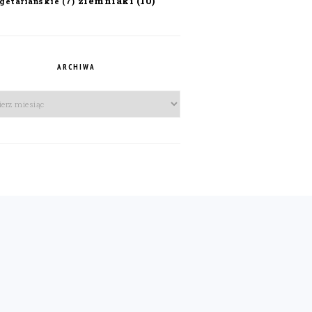
ziemniaki
(10)
getariańskie
(7)
ARCHIWA
iwa