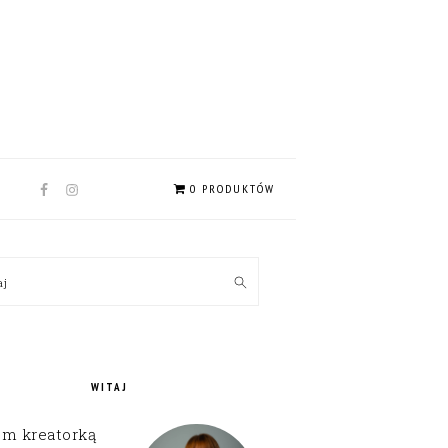
NAV
0 PRODUKTÓW
SOCIAL
MENU
MARY
kaj
EBAR
WITAJ
em kreatorką