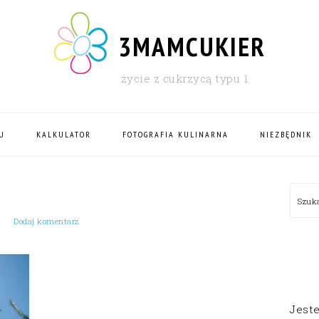
3MAMCUKIER
życie z cukrzycą typu 1
U
KALKULATOR
FOTOGRAFIA KULINARNA
NIEZBĘDNIK
PRI
Szu
SID
Dodaj komentarz
Jest