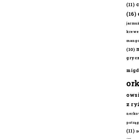
(11)
(16)
jarmu
krewe
mang
(10)
gryc
migd
or
ows
z ry
nerko
pstrąg
(11)
s