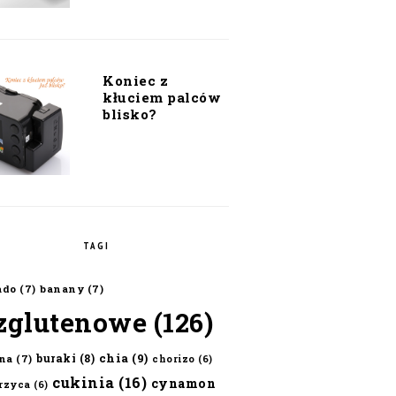
Koniec z
kłuciem palców
blisko?
TAGI
ado
(7)
banany
(7)
zglutenowe
(126)
chia
(9)
buraki
(8)
na
(7)
chorizo
(6)
cukinia
(16)
cynamon
erzyca
(6)