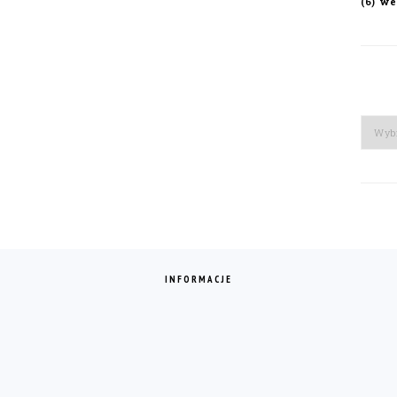
we
(6)
Arch
INFORMACJE