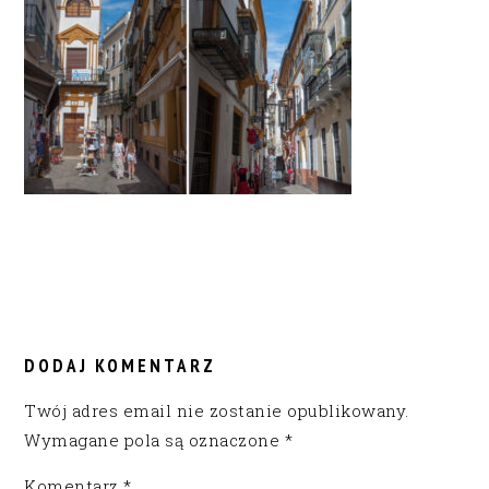
READER
INTERACTIONS
DODAJ KOMENTARZ
Twój adres email nie zostanie opublikowany.
Wymagane pola są oznaczone
*
Komentarz
*