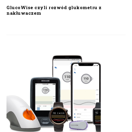
GlucoWise czyli rozwód glukometru z
nakłuwaczem