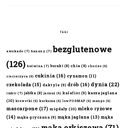
TAGI
bezglutenowe
awokado
(7)
banany
(7)
(126)
chia
(9)
buraki
(8)
boćwina
(7)
chorizo
(6)
cukinia
(16)
cynamon
(11)
ciecierzyca
(6)
dynia
(22)
czekolada
(15)
drób
(16)
daktyle
(9)
kalafior
(9)
kasza jaglana
jabłka
(8)
imbir
(7)
jarmuż
(6)
(10)
krewetki
(6)
kurkuma
(6)
lowFODMAP
(6)
mango
(6)
mascarpone
(17)
mleko ryżowe
migdały
(10)
(14)
mąka jaglana
(13)
mąka
mąka gryczana
(9)
mąka orkiszowa
(71)