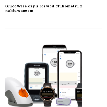
GlucoWise czyli rozwód glukometru z
nakłuwaczem