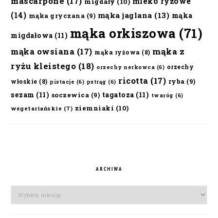
mascarpone
(17)
mleko ryżowe
migdały
(10)
(14)
mąka jaglana
(13)
mąka
mąka gryczana
(9)
mąka orkiszowa
(71)
migdałowa
(11)
mąka owsiana
(17)
mąka z
mąka ryżowa
(8)
ryżu kleistego
(18)
orzechy
orzechy nerkowca
(6)
ricotta
(17)
ryba
(9)
włoskie
(8)
pistacje
(6)
pstrąg
(6)
sezam
(11)
tagatoza
(11)
soczewica
(9)
twaróg
(6)
ziemniaki
(10)
wegetariańskie
(7)
ARCHIWA
Archiwa