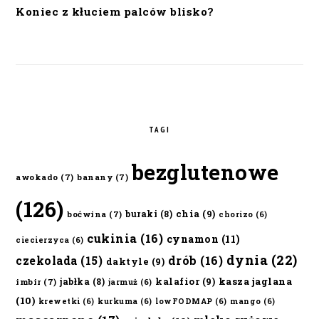
Koniec z kłuciem palców blisko?
TAGI
bezglutenowe
awokado
(7)
banany
(7)
(126)
chia
(9)
buraki
(8)
boćwina
(7)
chorizo
(6)
cukinia
(16)
cynamon
(11)
ciecierzyca
(6)
dynia
(22)
czekolada
(15)
drób
(16)
daktyle
(9)
kalafior
(9)
kasza jaglana
jabłka
(8)
imbir
(7)
jarmuż
(6)
(10)
krewetki
(6)
kurkuma
(6)
lowFODMAP
(6)
mango
(6)