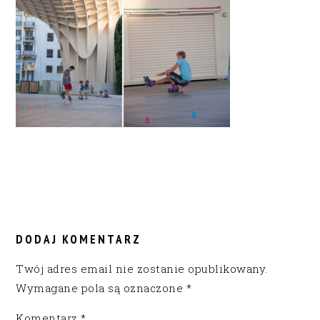
READER
INTERACTIONS
DODAJ KOMENTARZ
Twój adres email nie zostanie opublikowany.
Wymagane pola są oznaczone
*
Komentarz
*