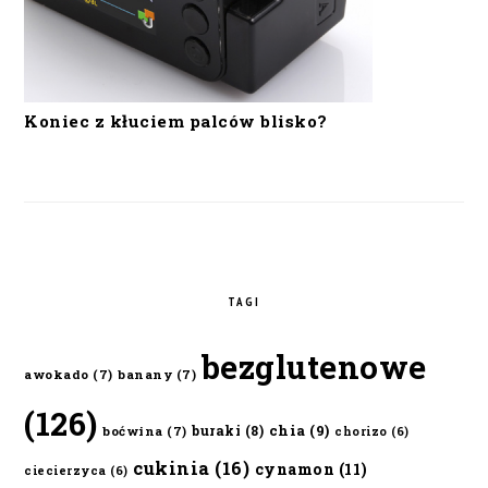
Koniec z kłuciem palców blisko?
TAGI
bezglutenowe
awokado
(7)
banany
(7)
(126)
chia
(9)
buraki
(8)
boćwina
(7)
chorizo
(6)
cukinia
(16)
cynamon
(11)
ciecierzyca
(6)