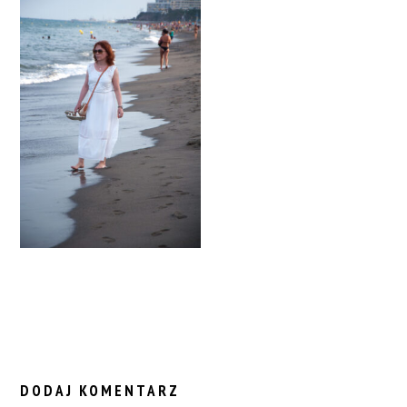
READER
INTERACTIONS
DODAJ KOMENTARZ