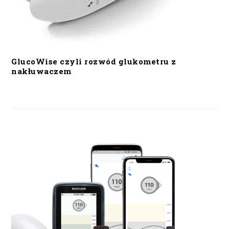
GlucoWise czyli rozwód glukometru z
nakłuwaczem