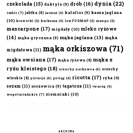
dynia
(22)
czekolada
(15)
drób
(16)
daktyle
(9)
kalafior
(9)
kasza jaglana
jabłka
(8)
imbir
(7)
jarmuż
(6)
(10)
krewetki
(6)
kurkuma
(6)
lowFODMAP
(6)
mango
(6)
mascarpone
(17)
mleko ryżowe
migdały
(10)
(14)
mąka jaglana
(13)
mąka
mąka gryczana
(9)
mąka orkiszowa
(71)
migdałowa
(11)
mąka owsiana
(17)
mąka z
mąka ryżowa
(8)
ryżu kleistego
(18)
orzechy
orzechy nerkowca
(6)
ricotta
(17)
ryba
(9)
włoskie
(8)
pistacje
(6)
pstrąg
(6)
sezam
(11)
tagatoza
(11)
soczewica
(9)
twaróg
(6)
ziemniaki
(10)
wegetariańskie
(7)
ARCHIWA