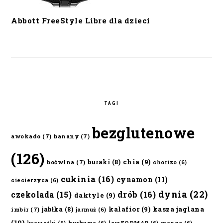
Abbott FreeStyle Libre dla dzieci
TAGI
bezglutenowe
awokado
(7)
banany
(7)
(126)
chia
(9)
buraki
(8)
boćwina
(7)
chorizo
(6)
cukinia
(16)
cynamon
(11)
ciecierzyca
(6)
dynia
(22)
czekolada
(15)
drób
(16)
daktyle
(9)
kalafior
(9)
kasza jaglana
jabłka
(8)
imbir
(7)
jarmuż
(6)
(10)
krewetki
(6)
kurkuma
(6)
lowFODMAP
(6)
mango
(6)