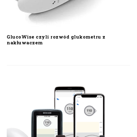
GlucoWise czyli rozwód glukometru z
nakłuwaczem