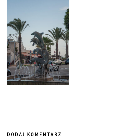
READER
INTERACTIONS
DODAJ KOMENTARZ