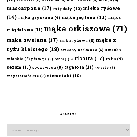
mascarpone
(17)
mleko ryżowe
migdały
(10)
(14)
mąka jaglana
(13)
mąka
mąka gryczana
(9)
mąka orkiszowa
(71)
migdałowa
(11)
mąka owsiana
(17)
mąka z
mąka ryżowa
(8)
ryżu kleistego
(18)
orzechy
orzechy nerkowca
(6)
ricotta
(17)
ryba
(9)
włoskie
(8)
pistacje
(6)
pstrąg
(6)
sezam
(11)
tagatoza
(11)
soczewica
(9)
twaróg
(6)
ziemniaki
(10)
wegetariańskie
(7)
ARCHIWA
Archiwa