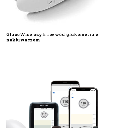
GlucoWise czyli rozwód glukometru z
nakłuwaczem