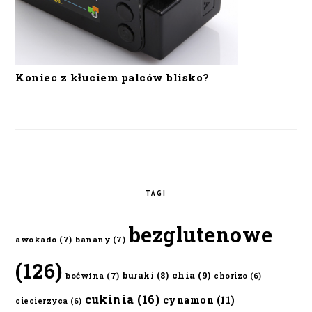
Koniec z kłuciem palców blisko?
TAGI
bezglutenowe
awokado
(7)
banany
(7)
(126)
chia
(9)
buraki
(8)
boćwina
(7)
chorizo
(6)
cukinia
(16)
cynamon
(11)
ciecierzyca
(6)