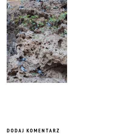
READER
INTERACTIONS
DODAJ KOMENTARZ