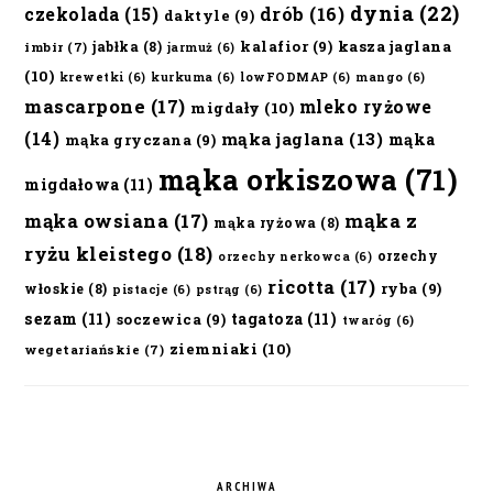
dynia
(22)
czekolada
(15)
drób
(16)
daktyle
(9)
kalafior
(9)
kasza jaglana
jabłka
(8)
imbir
(7)
jarmuż
(6)
(10)
krewetki
(6)
kurkuma
(6)
lowFODMAP
(6)
mango
(6)
mascarpone
(17)
mleko ryżowe
migdały
(10)
(14)
mąka jaglana
(13)
mąka
mąka gryczana
(9)
mąka orkiszowa
(71)
migdałowa
(11)
mąka owsiana
(17)
mąka z
mąka ryżowa
(8)
ryżu kleistego
(18)
orzechy
orzechy nerkowca
(6)
ricotta
(17)
ryba
(9)
włoskie
(8)
pistacje
(6)
pstrąg
(6)
sezam
(11)
tagatoza
(11)
soczewica
(9)
twaróg
(6)
ziemniaki
(10)
wegetariańskie
(7)
ARCHIWA