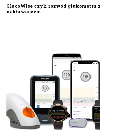
GlucoWise czyli rozwód glukometru z
nakłuwaczem