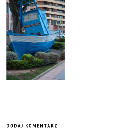
READER
INTERACTIONS
DODAJ KOMENTARZ