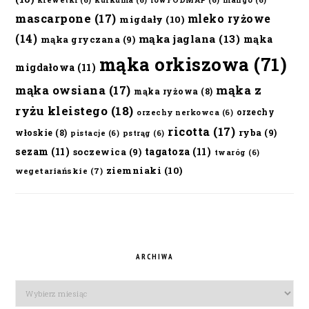
krewetki
(6)
kurkuma
(6)
lowFODMAP
(6)
mango
(6)
mascarpone
(17)
mleko ryżowe
migdały
(10)
(14)
mąka jaglana
(13)
mąka
mąka gryczana
(9)
mąka orkiszowa
(71)
migdałowa
(11)
mąka owsiana
(17)
mąka z
mąka ryżowa
(8)
ryżu kleistego
(18)
orzechy
orzechy nerkowca
(6)
ricotta
(17)
ryba
(9)
włoskie
(8)
pistacje
(6)
pstrąg
(6)
sezam
(11)
tagatoza
(11)
soczewica
(9)
twaróg
(6)
ziemniaki
(10)
wegetariańskie
(7)
ARCHIWA
Archiwa