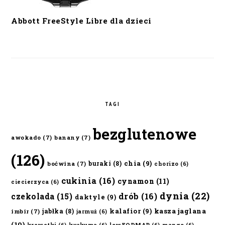
Abbott FreeStyle Libre dla dzieci
TAGI
bezglutenowe
awokado
(7)
banany
(7)
(126)
chia
(9)
buraki
(8)
boćwina
(7)
chorizo
(6)
cukinia
(16)
cynamon
(11)
ciecierzyca
(6)
dynia
(22)
czekolada
(15)
drób
(16)
daktyle
(9)
kalafior
(9)
kasza jaglana
jabłka
(8)
imbir
(7)
jarmuż
(6)
(10)