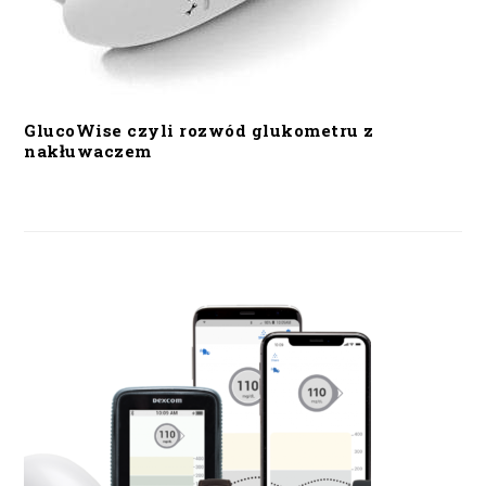
GlucoWise czyli rozwód glukometru z
nakłuwaczem