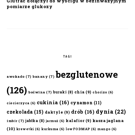
Glutrac dołączył do wyścigu w bezinwazyjnym
pomiarze glukozy
TAGI
bezglutenowe
awokado
(7)
banany
(7)
(126)
chia
(9)
buraki
(8)
boćwina
(7)
chorizo
(6)
cukinia
(16)
cynamon
(11)
ciecierzyca
(6)
dynia
(22)
czekolada
(15)
drób
(16)
daktyle
(9)
kalafior
(9)
kasza jaglana
jabłka
(8)
imbir
(7)
jarmuż
(6)
(10)
krewetki
(6)
kurkuma
(6)
lowFODMAP
(6)
mango
(6)