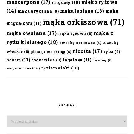
mascarpone
(17)
mleko ryżowe
migdały
(10)
(14)
mąka jaglana
(13)
mąka
mąka gryczana
(9)
mąka orkiszowa
(71)
migdałowa
(11)
mąka owsiana
(17)
mąka z
mąka ryżowa
(8)
ryżu kleistego
(18)
orzechy
orzechy nerkowca
(6)
ricotta
(17)
ryba
(9)
włoskie
(8)
pistacje
(6)
pstrąg
(6)
sezam
(11)
tagatoza
(11)
soczewica
(9)
twaróg
(6)
ziemniaki
(10)
wegetariańskie
(7)
ARCHIWA
Archiwa