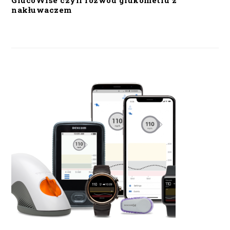
GlucoWise czyli rozwód glukometru z
nakłuwaczem