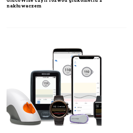
GlucoWise czyli rozwód glukometru z
nakłuwaczem