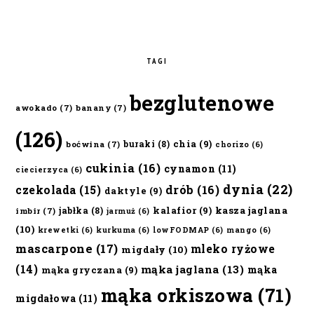
TAGI
bezglutenowe
awokado
(7)
banany
(7)
(126)
chia
(9)
buraki
(8)
boćwina
(7)
chorizo
(6)
cukinia
(16)
cynamon
(11)
ciecierzyca
(6)
dynia
(22)
czekolada
(15)
drób
(16)
daktyle
(9)
kalafior
(9)
kasza jaglana
jabłka
(8)
imbir
(7)
jarmuż
(6)
(10)
krewetki
(6)
kurkuma
(6)
lowFODMAP
(6)
mango
(6)
mascarpone
(17)
mleko ryżowe
migdały
(10)
(14)
mąka jaglana
(13)
mąka
mąka gryczana
(9)
mąka orkiszowa
(71)
migdałowa
(11)