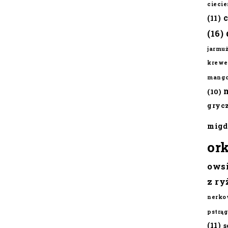
cieci
(11)
(16)
jarmu
krewe
mang
(10)
gryc
migd
or
ows
z ry
nerko
pstrąg
(11)
s