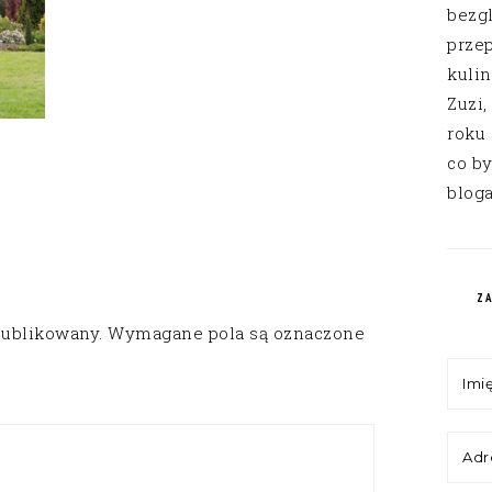
bezg
przep
kuli
Zuzi,
roku
co by
bloga
Z
publikowany.
Wymagane pola są oznaczone