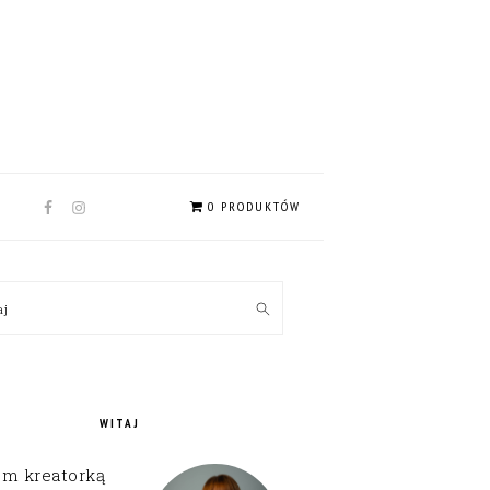
NAV
0 PRODUKTÓW
SOCIAL
MENU
MARY
kaj
EBAR
WITAJ
em kreatorką