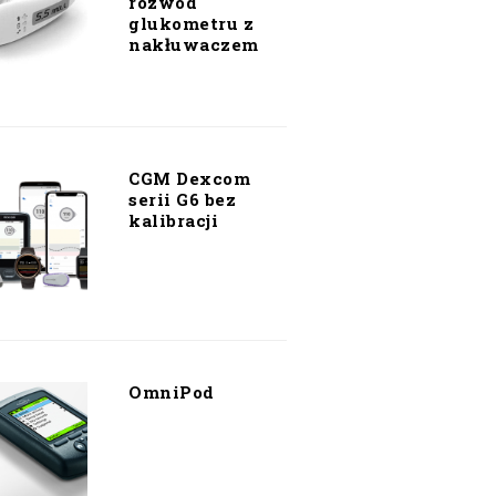
rozwód
glukometru z
nakłuwaczem
CGM Dexcom
serii G6 bez
kalibracji
OmniPod