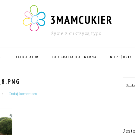
3MAMCUKIER
życie z cukrzycą typu 1
U
KALKULATOR
FOTOGRAFIA KULINARNA
NIEZBĘDNIK
PRI
_8.PNG
Szu
SID
Dodaj komentarz
Jest