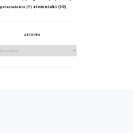
ziemniaki
(10)
getariańskie
(7)
ARCHIWA
iwa