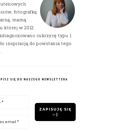
lutenowych
isów, fotografką
narną, mamą
 u której w 2012
 zdiagnozowano cukrzycę typu 1
ło inspiracją do powstania tego
.
APISZ SIĘ DO NASZEGO NEWSLETTERA