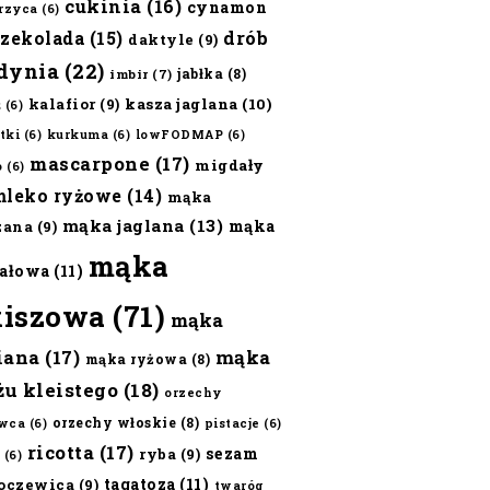
cukinia
(16)
cynamon
erzyca
(6)
czekolada
(15)
drób
daktyle
(9)
dynia
(22)
jabłka
(8)
imbir
(7)
kalafior
(9)
kasza jaglana
(10)
ż
(6)
tki
(6)
kurkuma
(6)
lowFODMAP
(6)
mascarpone
(17)
migdały
o
(6)
mleko ryżowe
(14)
mąka
mąka jaglana
(13)
mąka
zana
(9)
mąka
ałowa
(11)
kiszowa
(71)
mąka
iana
(17)
mąka
mąka ryżowa
(8)
żu kleistego
(18)
orzechy
orzechy włoskie
(8)
wca
(6)
pistacje
(6)
ricotta
(17)
sezam
ryba
(9)
(6)
tagatoza
(11)
oczewica
(9)
twaróg