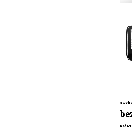
awok
be
boćwi