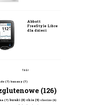
Abbott
FreeStyle Libre
dla dzieci
TAGI
ado
(7)
banany
(7)
zglutenowe
(126)
chia
(9)
buraki
(8)
na
(7)
chorizo
(6)