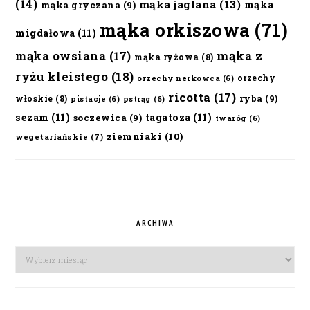
(14)
mąka jaglana
(13)
mąka
mąka gryczana
(9)
mąka orkiszowa
(71)
migdałowa
(11)
mąka owsiana
(17)
mąka z
mąka ryżowa
(8)
ryżu kleistego
(18)
orzechy
orzechy nerkowca
(6)
ricotta
(17)
ryba
(9)
włoskie
(8)
pistacje
(6)
pstrąg
(6)
sezam
(11)
tagatoza
(11)
soczewica
(9)
twaróg
(6)
ziemniaki
(10)
wegetariańskie
(7)
ARCHIWA
Archiwa