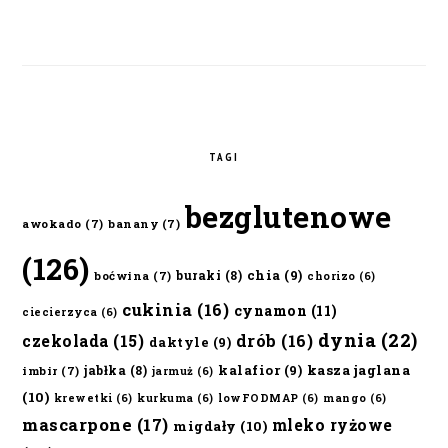
TAGI
bezglutenowe
awokado
(7)
banany
(7)
(126)
chia
(9)
buraki
(8)
boćwina
(7)
chorizo
(6)
cukinia
(16)
cynamon
(11)
ciecierzyca
(6)
dynia
(22)
czekolada
(15)
drób
(16)
daktyle
(9)
kalafior
(9)
kasza jaglana
jabłka
(8)
imbir
(7)
jarmuż
(6)
(10)
krewetki
(6)
kurkuma
(6)
lowFODMAP
(6)
mango
(6)
mascarpone
(17)
mleko ryżowe
migdały
(10)