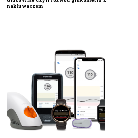
GlucoWise czyli rozwód glukometru z
nakłuwaczem