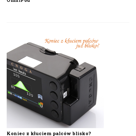
OmniPod
Koniec z kłuciem palców blisko?