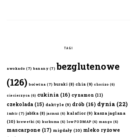
TAGI
bezglutenowe
awokado
(7)
banany
(7)
(126)
chia
(9)
buraki
(8)
boćwina
(7)
chorizo
(6)
cukinia
(16)
cynamon
(11)
ciecierzyca
(6)
dynia
(22)
czekolada
(15)
drób
(16)
daktyle
(9)
kalafior
(9)
kasza jaglana
jabłka
(8)
imbir
(7)
jarmuż
(6)
(10)
krewetki
(6)
kurkuma
(6)
lowFODMAP
(6)
mango
(6)
mascarpone
(17)
mleko ryżowe
migdały
(10)