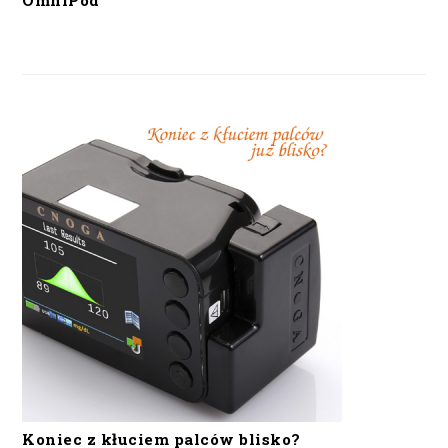
OmniPod
Koniec z kłuciem palców blisko?