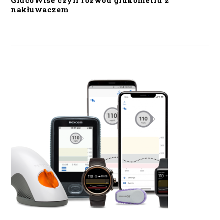
GlucoWise czyli rozwód glukometru z
nakłuwaczem