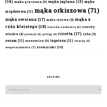
(14)
mąka jaglana
(13)
mąka
mąka gryczana
(9)
mąka orkiszowa
(71)
migdałowa
(11)
mąka owsiana
(17)
mąka z
mąka ryżowa
(8)
ryżu kleistego
(18)
orzechy
orzechy nerkowca
(6)
ricotta
(17)
ryba
(9)
włoskie
(8)
pistacje
(6)
pstrąg
(6)
sezam
(11)
tagatoza
(11)
soczewica
(9)
twaróg
(6)
ziemniaki
(10)
wegetariańskie
(7)
ARCHIWA
Archiwa