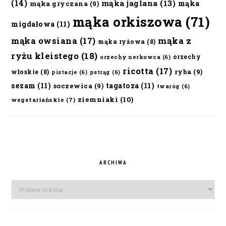
(14)
mąka jaglana
(13)
mąka
mąka gryczana
(9)
mąka orkiszowa
(71)
migdałowa
(11)
mąka owsiana
(17)
mąka z
mąka ryżowa
(8)
ryżu kleistego
(18)
orzechy
orzechy nerkowca
(6)
ricotta
(17)
ryba
(9)
włoskie
(8)
pistacje
(6)
pstrąg
(6)
sezam
(11)
tagatoza
(11)
soczewica
(9)
twaróg
(6)
ziemniaki
(10)
wegetariańskie
(7)
ARCHIWA
Archiwa