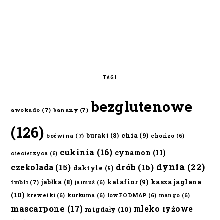
TAGI
bezglutenowe
awokado
(7)
banany
(7)
(126)
chia
(9)
buraki
(8)
boćwina
(7)
chorizo
(6)
cukinia
(16)
cynamon
(11)
ciecierzyca
(6)
dynia
(22)
czekolada
(15)
drób
(16)
daktyle
(9)
kalafior
(9)
kasza jaglana
jabłka
(8)
imbir
(7)
jarmuż
(6)
(10)
krewetki
(6)
kurkuma
(6)
lowFODMAP
(6)
mango
(6)
mascarpone
(17)
mleko ryżowe
migdały
(10)