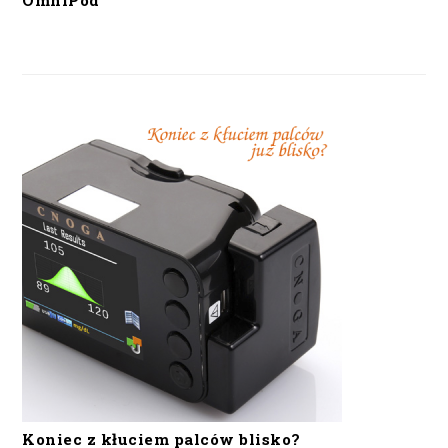
OmniPod
Koniec z kłuciem palców blisko?