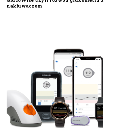
GlucoWise czyli rozwód glukometru z
nakłuwaczem