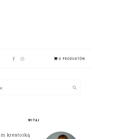
NAV
0 PRODUKTÓW
SOCIAL
MENU
MARY
kaj
EBAR
WITAJ
em kreatorką