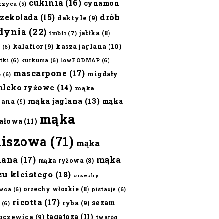
cukinia
(16)
cynamon
erzyca
(6)
czekolada
(15)
drób
daktyle
(9)
dynia
(22)
jabłka
(8)
imbir
(7)
kalafior
(9)
kasza jaglana
(10)
ż
(6)
tki
(6)
kurkuma
(6)
lowFODMAP
(6)
mascarpone
(17)
migdały
o
(6)
mleko ryżowe
(14)
mąka
mąka jaglana
(13)
mąka
zana
(9)
mąka
ałowa
(11)
kiszowa
(71)
mąka
iana
(17)
mąka
mąka ryżowa
(8)
żu kleistego
(18)
orzechy
orzechy włoskie
(8)
wca
(6)
pistacje
(6)
ricotta
(17)
sezam
ryba
(9)
(6)
tagatoza
(11)
oczewica
(9)
twaróg