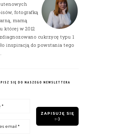
lutenowych
isów, fotografką
narną, mamą
 u której w 2012
 zdiagnozowano cukrzycę typu 1
ło inspiracją do powstania tego
.
APISZ SIĘ DO NASZEGO NEWSLETTERA