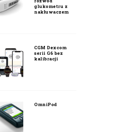
rozwód
glukometru z
nakłuwaczem
CGM Dexcom
serii G6 bez
kalibracji
OmniPod