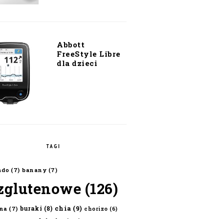
Abbott
FreeStyle Libre
dla dzieci
TAGI
ado
(7)
banany
(7)
zglutenowe
(126)
chia
(9)
buraki
(8)
na
(7)
chorizo
(6)