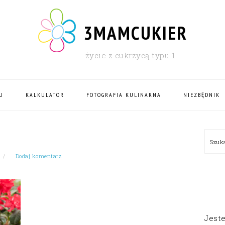
3MAMCUKIER
życie z cukrzycą typu 1
U
KALKULATOR
FOTOGRAFIA KULINARNA
NIEZBĘDNIK
PRI
Szu
SID
Dodaj komentarz
Jest