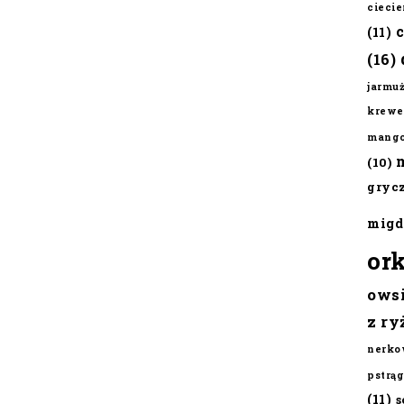
cieci
(11)
(16)
jarmu
krewe
mang
(10)
gryc
migd
or
ows
z ry
nerko
pstrąg
(11)
s