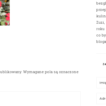
bezg
przep
kuli
Zuzi,
roku
co by
bloga
Z
publikowany.
Wymagane pola są oznaczone