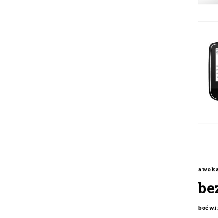
awok
be
boćwi