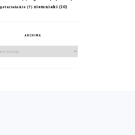
ziemniaki
(10)
getariańskie
(7)
ARCHIWA
iwa