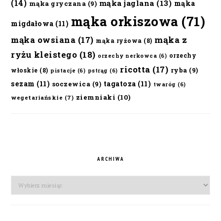
(14)
mąka jaglana
(13)
mąka
mąka gryczana
(9)
mąka orkiszowa
(71)
migdałowa
(11)
mąka owsiana
(17)
mąka z
mąka ryżowa
(8)
ryżu kleistego
(18)
orzechy
orzechy nerkowca
(6)
ricotta
(17)
ryba
(9)
włoskie
(8)
pistacje
(6)
pstrąg
(6)
sezam
(11)
tagatoza
(11)
soczewica
(9)
twaróg
(6)
ziemniaki
(10)
wegetariańskie
(7)
ARCHIWA
Archiwa