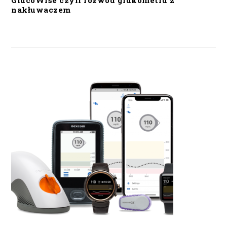
GlucoWise czyli rozwód glukometru z
nakłuwaczem