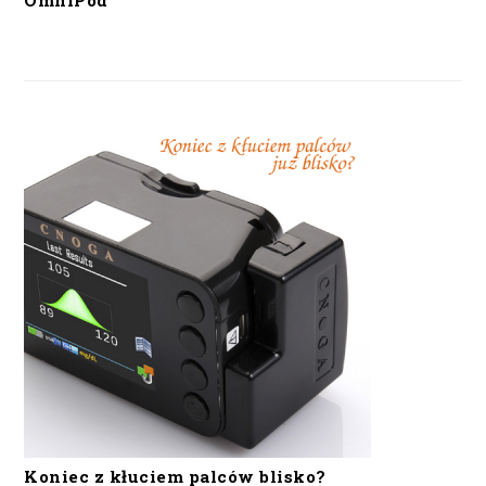
OmniPod
Koniec z kłuciem palców blisko?