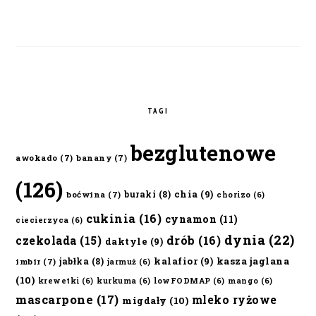
TAGI
bezglutenowe
awokado
(7)
banany
(7)
(126)
chia
(9)
buraki
(8)
boćwina
(7)
chorizo
(6)
cukinia
(16)
cynamon
(11)
ciecierzyca
(6)
dynia
(22)
czekolada
(15)
drób
(16)
daktyle
(9)
kalafior
(9)
kasza jaglana
jabłka
(8)
imbir
(7)
jarmuż
(6)
(10)
krewetki
(6)
kurkuma
(6)
lowFODMAP
(6)
mango
(6)
mascarpone
(17)
mleko ryżowe
migdały
(10)