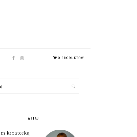
NAV
0 PRODUKTÓW
SOCIAL
MENU
MARY
kaj
EBAR
WITAJ
em kreatorką