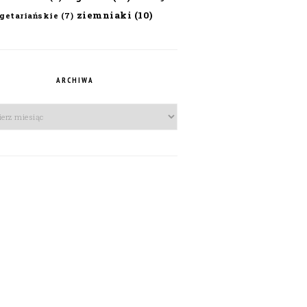
ziemniaki
(10)
getariańskie
(7)
ARCHIWA
iwa