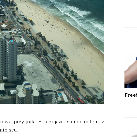
Free
dniowa przygoda – przejazd samochodem z
iejscu.