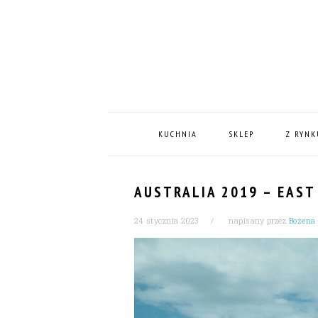
Skip
Skip
Skip
Skip
to
to
to
to
primary
content
primary
footer
navigation
sidebar
MAIN
NAVIGATION
KUCHNIA
SKLEP
Z RYNK
AUSTRALIA 2019 – EAST
24 stycznia 2023
napisany przez
Bożena