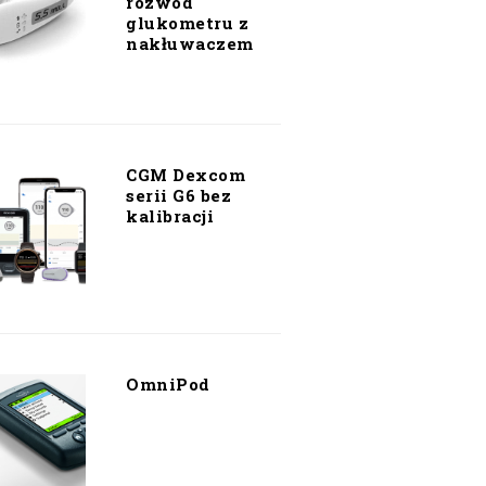
rozwód
glukometru z
nakłuwaczem
CGM Dexcom
serii G6 bez
kalibracji
OmniPod