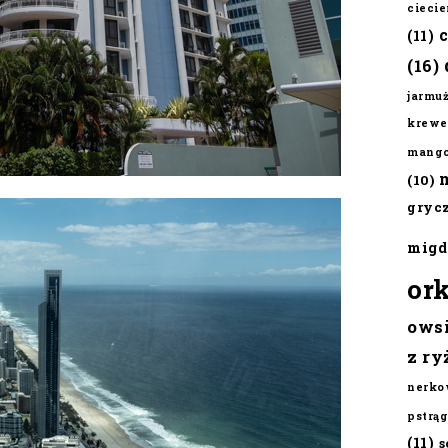
cieci
(11)
(16)
jarmu
krewe
mang
(10)
gryc
migd
or
ows
z ry
nerko
pstrąg
(11)
s