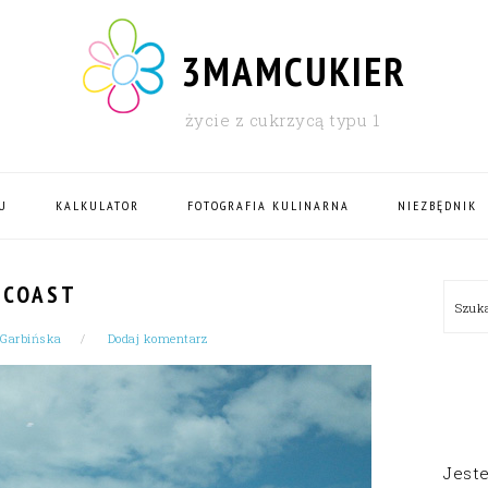
3MAMCUKIER
życie z cukrzycą typu 1
U
KALKULATOR
FOTOGRAFIA KULINARNA
NIEZBĘDNIK
PRI
 COAST
Szu
SID
 Garbińska
Dodaj komentarz
Jest