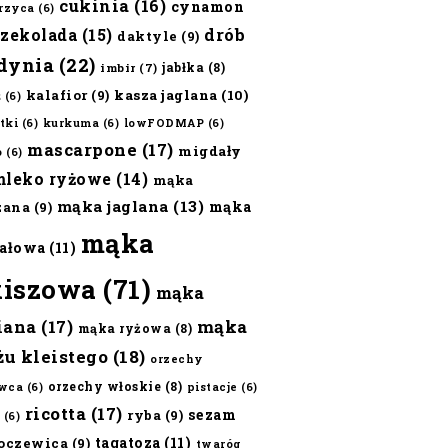
cukinia
(16)
cynamon
erzyca
(6)
czekolada
(15)
drób
daktyle
(9)
dynia
(22)
jabłka
(8)
imbir
(7)
kalafior
(9)
kasza jaglana
(10)
ż
(6)
tki
(6)
kurkuma
(6)
lowFODMAP
(6)
mascarpone
(17)
migdały
o
(6)
mleko ryżowe
(14)
mąka
mąka jaglana
(13)
mąka
zana
(9)
mąka
ałowa
(11)
kiszowa
(71)
mąka
iana
(17)
mąka
mąka ryżowa
(8)
żu kleistego
(18)
orzechy
orzechy włoskie
(8)
wca
(6)
pistacje
(6)
ricotta
(17)
sezam
ryba
(9)
(6)
tagatoza
(11)
oczewica
(9)
twaróg