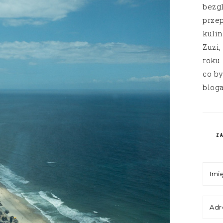
bezg
przep
kuli
Zuzi,
roku
co by
bloga
Z