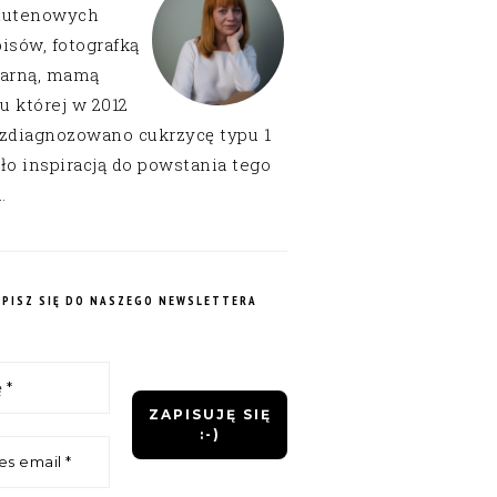
lutenowych
isów, fotografką
narną, mamą
 u której w 2012
 zdiagnozowano cukrzycę typu 1
ło inspiracją do powstania tego
.
APISZ SIĘ DO NASZEGO NEWSLETTERA