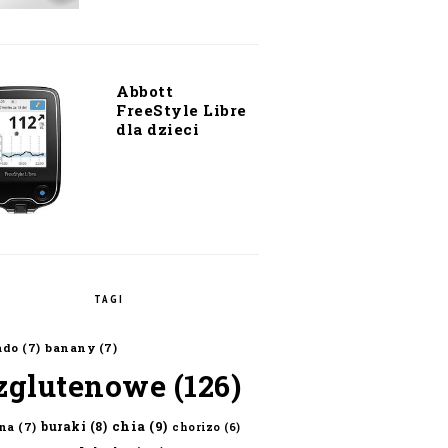
Abbott
FreeStyle Libre
dla dzieci
TAGI
ado
(7)
banany
(7)
zglutenowe
(126)
chia
(9)
buraki
(8)
na
(7)
chorizo
(6)