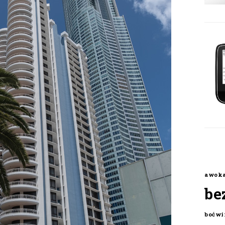
awok
be
boćwi