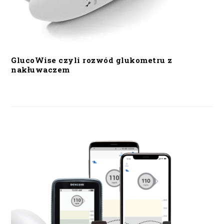
GlucoWise czyli rozwód glukometru z
nakłuwaczem