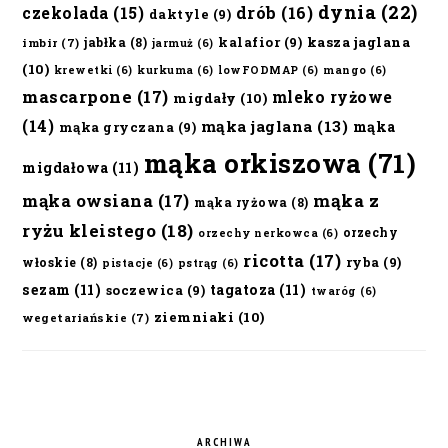
dynia
(22)
czekolada
(15)
drób
(16)
daktyle
(9)
kalafior
(9)
kasza jaglana
jabłka
(8)
imbir
(7)
jarmuż
(6)
(10)
krewetki
(6)
kurkuma
(6)
lowFODMAP
(6)
mango
(6)
mascarpone
(17)
mleko ryżowe
migdały
(10)
(14)
mąka jaglana
(13)
mąka
mąka gryczana
(9)
mąka orkiszowa
(71)
migdałowa
(11)
mąka owsiana
(17)
mąka z
mąka ryżowa
(8)
ryżu kleistego
(18)
orzechy
orzechy nerkowca
(6)
ricotta
(17)
ryba
(9)
włoskie
(8)
pistacje
(6)
pstrąg
(6)
sezam
(11)
tagatoza
(11)
soczewica
(9)
twaróg
(6)
ziemniaki
(10)
wegetariańskie
(7)
ARCHIWA