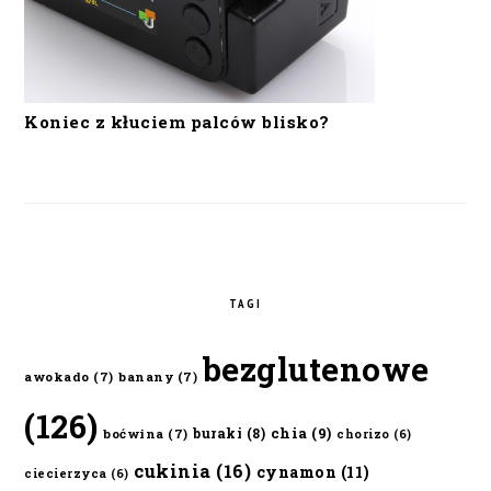
Koniec z kłuciem palców blisko?
TAGI
bezglutenowe
awokado
(7)
banany
(7)
(126)
chia
(9)
buraki
(8)
boćwina
(7)
chorizo
(6)
cukinia
(16)
cynamon
(11)
ciecierzyca
(6)