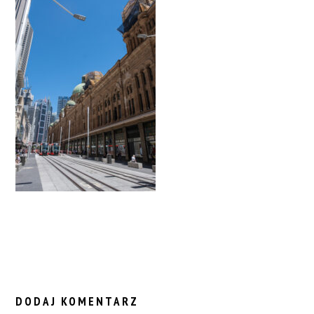
READER
INTERACTIONS
DODAJ KOMENTARZ