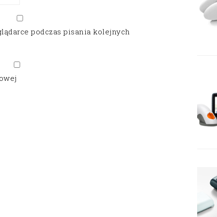
glądarce podczas pisania kolejnych
gowej