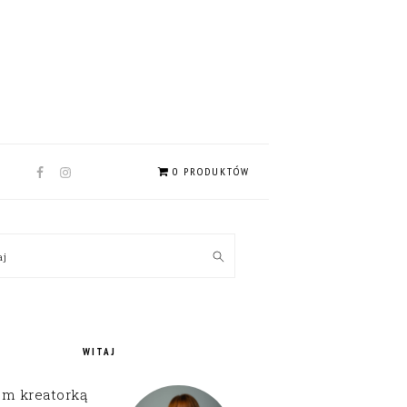
NAV
0 PRODUKTÓW
SOCIAL
MENU
MARY
kaj
EBAR
WITAJ
em kreatorką