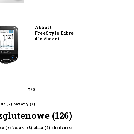
Abbott
FreeStyle Libre
dla dzieci
TAGI
ado
(7)
banany
(7)
zglutenowe
(126)
chia
(9)
buraki
(8)
na
(7)
chorizo
(6)