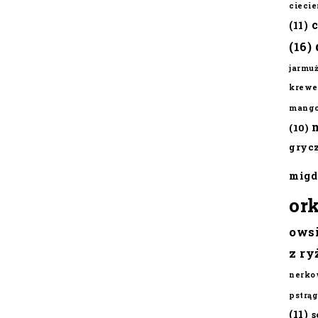
cieci
(11)
(16)
jarmu
krewe
mang
(10)
gryc
migd
or
ows
z ry
nerko
pstrąg
(11)
s