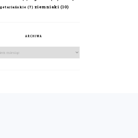
ziemniaki
(10)
getariańskie
(7)
ARCHIWA
iwa