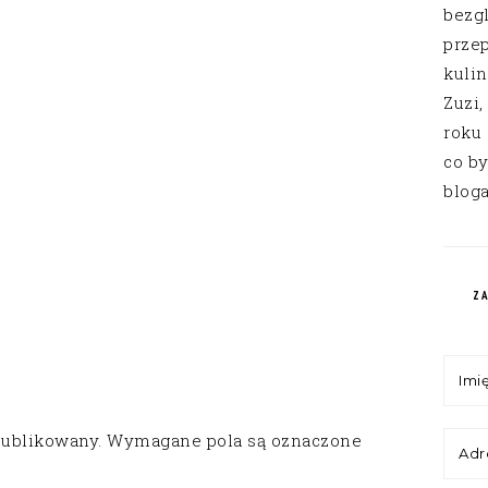
bezg
przep
kuli
Zuzi,
roku
co by
bloga
Z
publikowany.
Wymagane pola są oznaczone