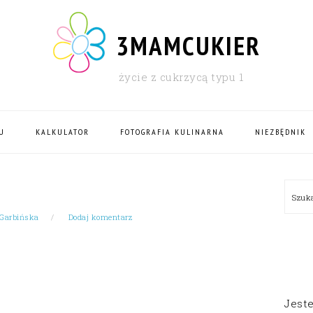
3MAMCUKIER
życie z cukrzycą typu 1
U
KALKULATOR
FOTOGRAFIA KULINARNA
NIEZBĘDNIK
PRI
Szu
SID
 Garbińska
Dodaj komentarz
Jest