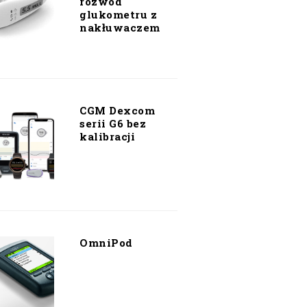
rozwód
glukometru z
nakłuwaczem
CGM Dexcom
serii G6 bez
kalibracji
OmniPod