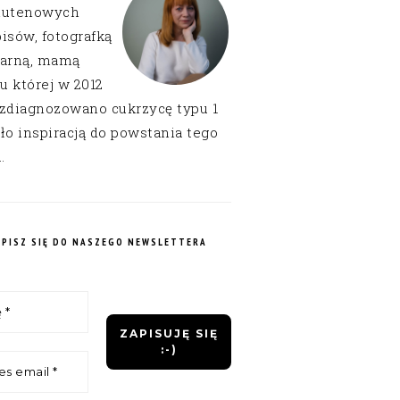
lutenowych
isów, fotografką
narną, mamą
 u której w 2012
 zdiagnozowano cukrzycę typu 1
ło inspiracją do powstania tego
.
APISZ SIĘ DO NASZEGO NEWSLETTERA