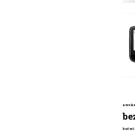
awok
be
boćwi