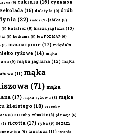
cukinia
(16)
cynamon
erzyca
(6)
czekolada
(15)
drób
daktyle
(9)
dynia
(22)
jabłka
(8)
imbir
(7)
kalafior
(9)
kasza jaglana
(10)
ż
(6)
tki
(6)
kurkuma
(6)
lowFODMAP
(6)
mascarpone
(17)
migdały
o
(6)
mleko ryżowe
(14)
mąka
mąka jaglana
(13)
mąka
zana
(9)
mąka
ałowa
(11)
kiszowa
(71)
mąka
iana
(17)
mąka
mąka ryżowa
(8)
żu kleistego
(18)
orzechy
orzechy włoskie
(8)
wca
(6)
pistacje
(6)
ricotta
(17)
sezam
ryba
(9)
(6)
tagatoza
(11)
oczewica
(9)
twaróg