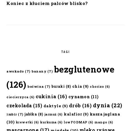
Koniec z kłuciem palców blisko?
TAGI
bezglutenowe
awokado
(7)
banany
(7)
(126)
chia
(9)
buraki
(8)
boćwina
(7)
chorizo
(6)
cukinia
(16)
cynamon
(11)
ciecierzyca
(6)
dynia
(22)
czekolada
(15)
drób
(16)
daktyle
(9)
kalafior
(9)
kasza jaglana
jabłka
(8)
imbir
(7)
jarmuż
(6)
(10)
krewetki
(6)
kurkuma
(6)
lowFODMAP
(6)
mango
(6)
mascarpone
(17)
mleko ryżowe
migdały
(10)