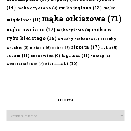
(14)
mąka jaglana
(13)
mąka
mąka gryczana
(9)
mąka orkiszowa
(71)
migdałowa
(11)
mąka owsiana
(17)
mąka z
mąka ryżowa
(8)
ryżu kleistego
(18)
orzechy
orzechy nerkowca
(6)
ricotta
(17)
ryba
(9)
włoskie
(8)
pistacje
(6)
pstrąg
(6)
sezam
(11)
tagatoza
(11)
soczewica
(9)
twaróg
(6)
ziemniaki
(10)
wegetariańskie
(7)
ARCHIWA
Archiwa