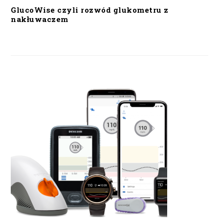
GlucoWise czyli rozwód glukometru z
nakłuwaczem