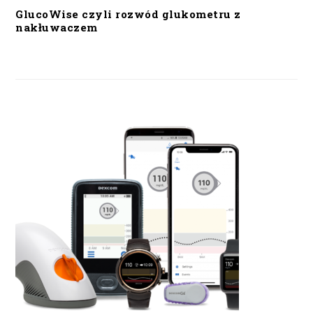
GlucoWise czyli rozwód glukometru z
nakłuwaczem