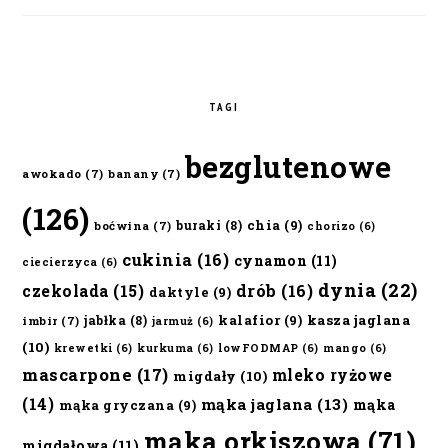
TAGI
bezglutenowe
awokado
(7)
banany
(7)
(126)
chia
(9)
buraki
(8)
boćwina
(7)
chorizo
(6)
cukinia
(16)
cynamon
(11)
ciecierzyca
(6)
dynia
(22)
czekolada
(15)
drób
(16)
daktyle
(9)
kalafior
(9)
kasza jaglana
jabłka
(8)
imbir
(7)
jarmuż
(6)
(10)
krewetki
(6)
kurkuma
(6)
lowFODMAP
(6)
mango
(6)
mascarpone
(17)
mleko ryżowe
migdały
(10)
(14)
mąka jaglana
(13)
mąka
mąka gryczana
(9)
mąka orkiszowa
(71)
migdałowa
(11)