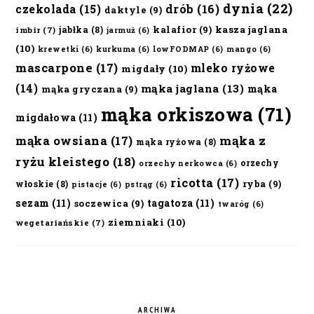
dynia
(22)
czekolada
(15)
drób
(16)
daktyle
(9)
kalafior
(9)
kasza jaglana
jabłka
(8)
imbir
(7)
jarmuż
(6)
(10)
krewetki
(6)
kurkuma
(6)
lowFODMAP
(6)
mango
(6)
mascarpone
(17)
mleko ryżowe
migdały
(10)
(14)
mąka jaglana
(13)
mąka
mąka gryczana
(9)
mąka orkiszowa
(71)
migdałowa
(11)
mąka owsiana
(17)
mąka z
mąka ryżowa
(8)
ryżu kleistego
(18)
orzechy
orzechy nerkowca
(6)
ricotta
(17)
ryba
(9)
włoskie
(8)
pistacje
(6)
pstrąg
(6)
sezam
(11)
tagatoza
(11)
soczewica
(9)
twaróg
(6)
ziemniaki
(10)
wegetariańskie
(7)
ARCHIWA