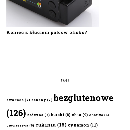
Koniec z kłuciem palców blisko?
TAGI
bezglutenowe
awokado
(7)
banany
(7)
(126)
chia
(9)
buraki
(8)
boćwina
(7)
chorizo
(6)
cukinia
(16)
cynamon
(11)
ciecierzyca
(6)