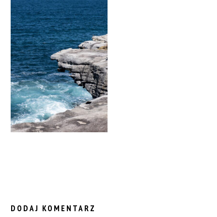
READER
INTERACTIONS
DODAJ KOMENTARZ