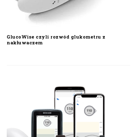
GlucoWise czyli rozwód glukometru z
nakłuwaczem