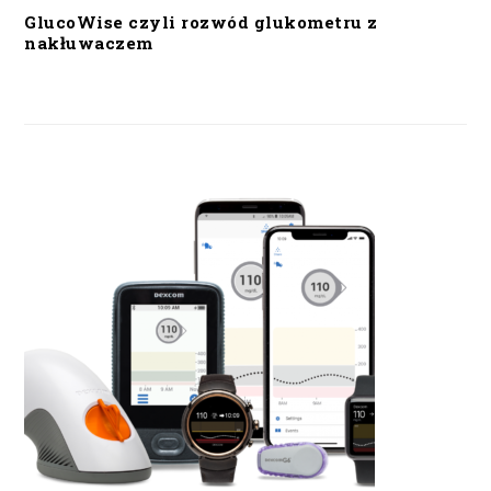
GlucoWise czyli rozwód glukometru z
nakłuwaczem