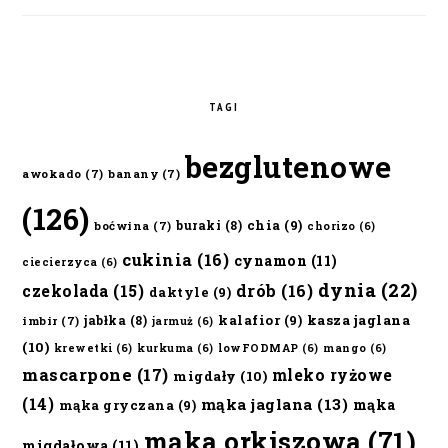
TAGI
bezglutenowe
awokado
(7)
banany
(7)
(126)
chia
(9)
buraki
(8)
boćwina
(7)
chorizo
(6)
cukinia
(16)
cynamon
(11)
ciecierzyca
(6)
dynia
(22)
czekolada
(15)
drób
(16)
daktyle
(9)
kalafior
(9)
kasza jaglana
jabłka
(8)
imbir
(7)
jarmuż
(6)
(10)
krewetki
(6)
kurkuma
(6)
lowFODMAP
(6)
mango
(6)
mascarpone
(17)
mleko ryżowe
migdały
(10)
(14)
mąka jaglana
(13)
mąka
mąka gryczana
(9)
mąka orkiszowa
(71)
migdałowa
(11)