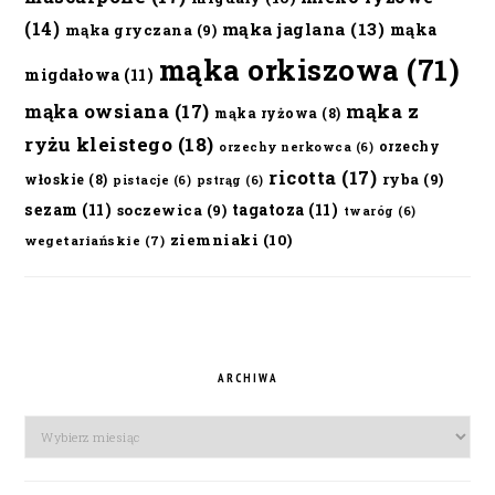
(14)
mąka jaglana
(13)
mąka
mąka gryczana
(9)
mąka orkiszowa
(71)
migdałowa
(11)
mąka owsiana
(17)
mąka z
mąka ryżowa
(8)
ryżu kleistego
(18)
orzechy
orzechy nerkowca
(6)
ricotta
(17)
ryba
(9)
włoskie
(8)
pistacje
(6)
pstrąg
(6)
sezam
(11)
tagatoza
(11)
soczewica
(9)
twaróg
(6)
ziemniaki
(10)
wegetariańskie
(7)
ARCHIWA
Archiwa