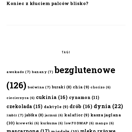
Koniec z kłuciem palców blisko?
TAGI
bezglutenowe
awokado
(7)
banany
(7)
(126)
chia
(9)
buraki
(8)
boćwina
(7)
chorizo
(6)
cukinia
(16)
cynamon
(11)
ciecierzyca
(6)
dynia
(22)
czekolada
(15)
drób
(16)
daktyle
(9)
kalafior
(9)
kasza jaglana
jabłka
(8)
imbir
(7)
jarmuż
(6)
(10)
krewetki
(6)
kurkuma
(6)
lowFODMAP
(6)
mango
(6)
mascarpone
(17)
mleko ryżowe
migdały
(10)