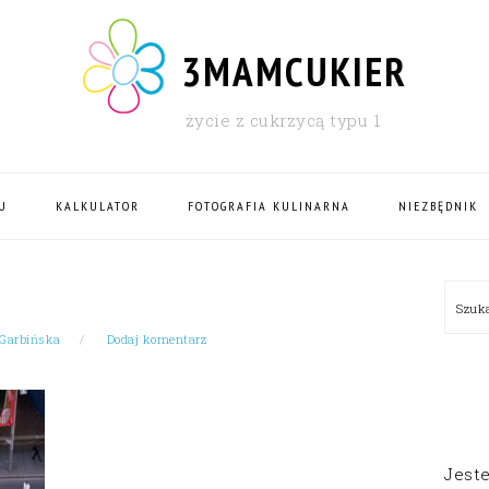
3MAMCUKIER
życie z cukrzycą typu 1
U
KALKULATOR
FOTOGRAFIA KULINARNA
NIEZBĘDNIK
PRI
Szu
SID
 Garbińska
Dodaj komentarz
Jest