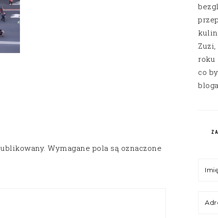
bezg
przep
kuli
Zuzi,
roku
co by
bloga
Z
publikowany.
Wymagane pola są oznaczone