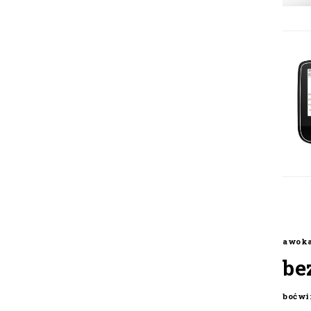
awok
be
boćwi