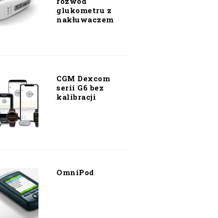
rozwód
glukometru z
nakłuwaczem
CGM Dexcom
serii G6 bez
kalibracji
OmniPod