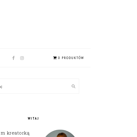
NAV
0 PRODUKTÓW
SOCIAL
MENU
MARY
kaj
EBAR
WITAJ
em kreatorką