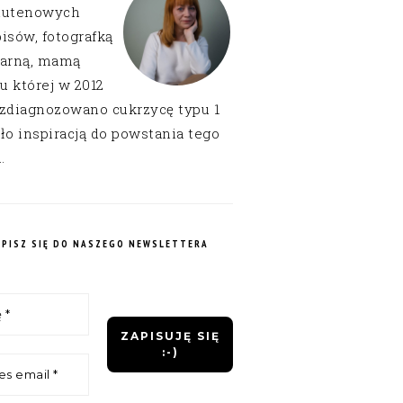
lutenowych
isów, fotografką
narną, mamą
 u której w 2012
 zdiagnozowano cukrzycę typu 1
ło inspiracją do powstania tego
.
APISZ SIĘ DO NASZEGO NEWSLETTERA