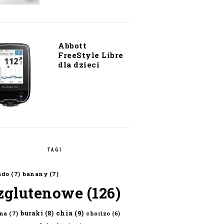
Abbott
FreeStyle Libre
dla dzieci
TAGI
ado
(7)
banany
(7)
zglutenowe
(126)
chia
(9)
buraki
(8)
na
(7)
chorizo
(6)