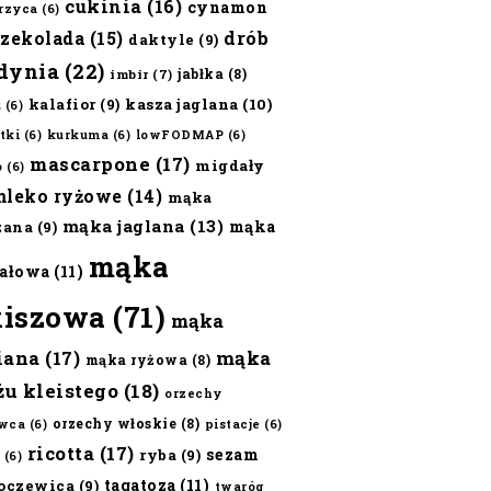
cukinia
(16)
cynamon
erzyca
(6)
czekolada
(15)
drób
daktyle
(9)
dynia
(22)
jabłka
(8)
imbir
(7)
kalafior
(9)
kasza jaglana
(10)
ż
(6)
tki
(6)
kurkuma
(6)
lowFODMAP
(6)
mascarpone
(17)
migdały
o
(6)
mleko ryżowe
(14)
mąka
mąka jaglana
(13)
mąka
zana
(9)
mąka
ałowa
(11)
kiszowa
(71)
mąka
iana
(17)
mąka
mąka ryżowa
(8)
żu kleistego
(18)
orzechy
orzechy włoskie
(8)
wca
(6)
pistacje
(6)
ricotta
(17)
sezam
ryba
(9)
(6)
tagatoza
(11)
oczewica
(9)
twaróg