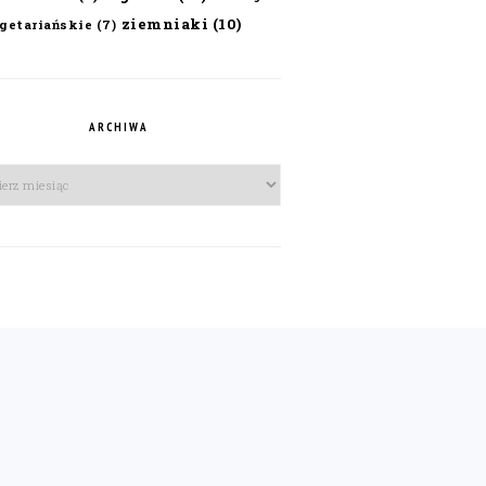
ziemniaki
(10)
getariańskie
(7)
ARCHIWA
iwa