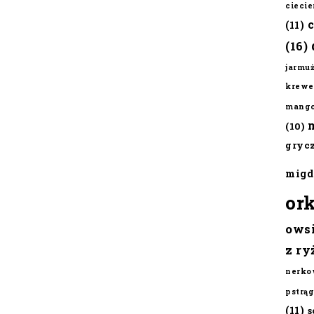
cieci
(11)
(16)
jarmu
krewe
mang
(10)
gryc
migd
or
ows
z ry
nerko
pstrąg
(11)
s