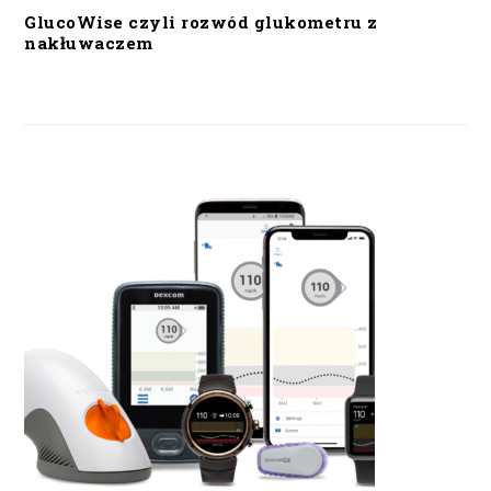
GlucoWise czyli rozwód glukometru z
nakłuwaczem