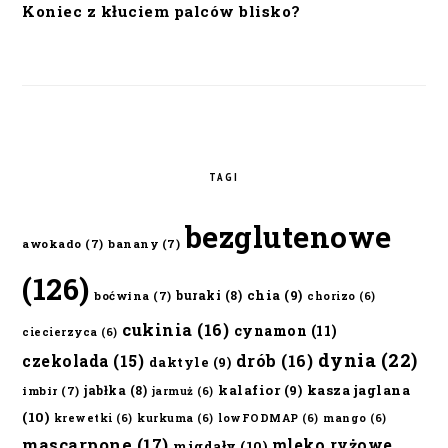
Koniec z kłuciem palców blisko?
TAGI
bezglutenowe
awokado
(7)
banany
(7)
(126)
chia
(9)
buraki
(8)
boćwina
(7)
chorizo
(6)
cukinia
(16)
cynamon
(11)
ciecierzyca
(6)
dynia
(22)
czekolada
(15)
drób
(16)
daktyle
(9)
kalafior
(9)
kasza jaglana
jabłka
(8)
imbir
(7)
jarmuż
(6)
(10)
krewetki
(6)
kurkuma
(6)
lowFODMAP
(6)
mango
(6)
mascarpone
(17)
mleko ryżowe
migdały
(10)