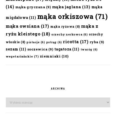
(14)
mąka jaglana
(13)
mąka
mąka gryczana
(9)
mąka orkiszowa
(71)
migdałowa
(11)
mąka owsiana
(17)
mąka z
mąka ryżowa
(8)
ryżu kleistego
(18)
orzechy
orzechy nerkowca
(6)
ricotta
(17)
ryba
(9)
włoskie
(8)
pistacje
(6)
pstrąg
(6)
sezam
(11)
tagatoza
(11)
soczewica
(9)
twaróg
(6)
ziemniaki
(10)
wegetariańskie
(7)
ARCHIWA
Archiwa