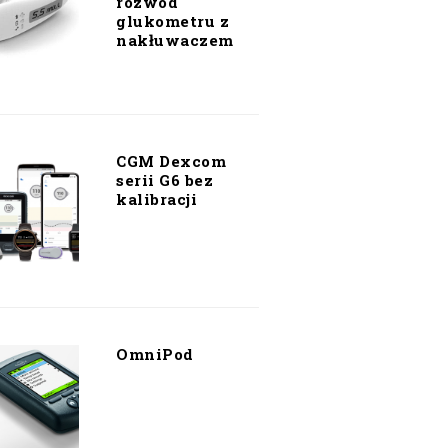
rozwód
glukometru z
nakłuwaczem
CGM Dexcom
serii G6 bez
kalibracji
OmniPod