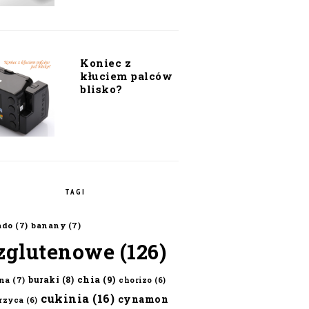
Koniec z
kłuciem palców
blisko?
TAGI
ado
(7)
banany
(7)
zglutenowe
(126)
chia
(9)
buraki
(8)
na
(7)
chorizo
(6)
cukinia
(16)
cynamon
erzyca
(6)