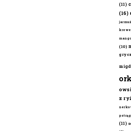
(11)
(16)
jarmu
krewe
mang
(10)
gryc
migd
or
ows
z ry
nerko
pstrąg
(11)
s