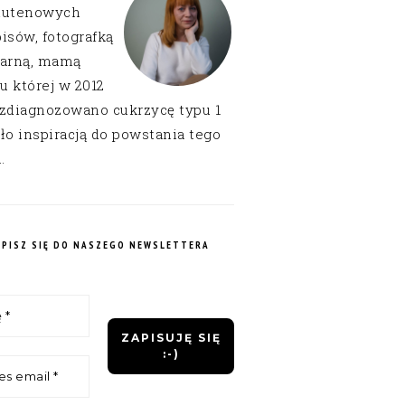
lutenowych
isów, fotografką
narną, mamą
 u której w 2012
 zdiagnozowano cukrzycę typu 1
ło inspiracją do powstania tego
.
APISZ SIĘ DO NASZEGO NEWSLETTERA