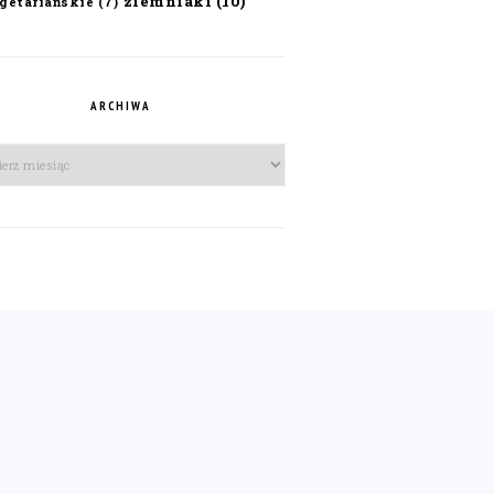
ziemniaki
(10)
getariańskie
(7)
ARCHIWA
iwa