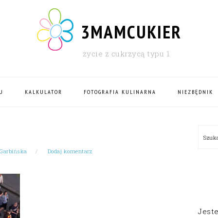
3MAMCUKIER
życie z cukrzycą typu 1
U
KALKULATOR
FOTOGRAFIA KULINARNA
NIEZBĘDNIK
PRI
Szu
SID
 Garbińska
Dodaj komentarz
Jest