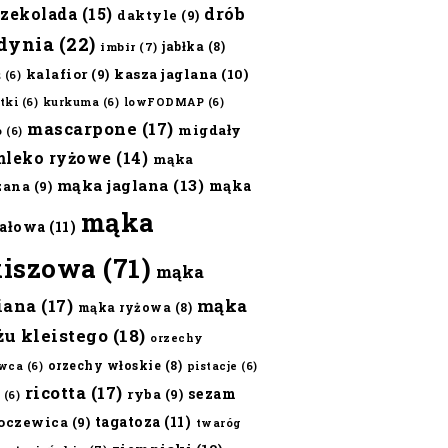
czekolada
(15)
drób
daktyle
(9)
dynia
(22)
jabłka
(8)
imbir
(7)
kalafior
(9)
kasza jaglana
(10)
ż
(6)
tki
(6)
kurkuma
(6)
lowFODMAP
(6)
mascarpone
(17)
migdały
o
(6)
mleko ryżowe
(14)
mąka
mąka jaglana
(13)
mąka
zana
(9)
mąka
ałowa
(11)
kiszowa
(71)
mąka
iana
(17)
mąka
mąka ryżowa
(8)
żu kleistego
(18)
orzechy
orzechy włoskie
(8)
wca
(6)
pistacje
(6)
ricotta
(17)
sezam
ryba
(9)
(6)
tagatoza
(11)
oczewica
(9)
twaróg