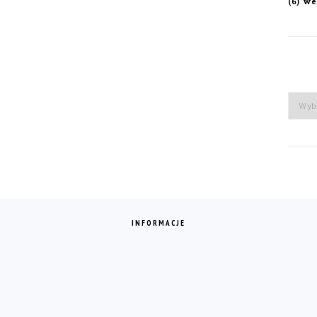
we
(6)
Arch
INFORMACJE