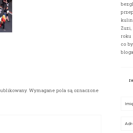
bezg
przep
kuli
Zuzi,
roku
co by
bloga
Z
publikowany.
Wymagane pola są oznaczone