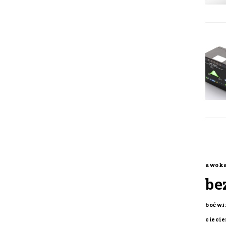
awok
be
boćwi
cieci