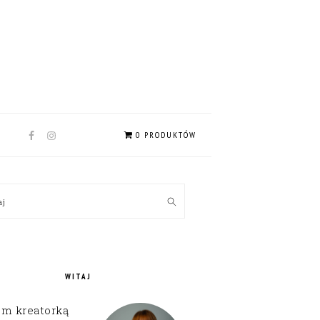
NAV
0 PRODUKTÓW
SOCIAL
MENU
MARY
kaj
EBAR
WITAJ
em kreatorką