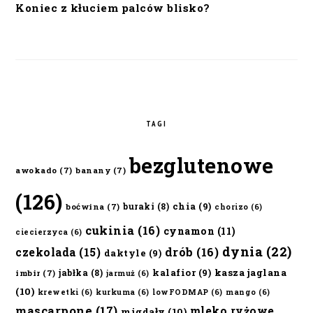
Koniec z kłuciem palców blisko?
TAGI
bezglutenowe
awokado
(7)
banany
(7)
(126)
chia
(9)
buraki
(8)
boćwina
(7)
chorizo
(6)
cukinia
(16)
cynamon
(11)
ciecierzyca
(6)
dynia
(22)
czekolada
(15)
drób
(16)
daktyle
(9)
kalafior
(9)
kasza jaglana
jabłka
(8)
imbir
(7)
jarmuż
(6)
(10)
krewetki
(6)
kurkuma
(6)
lowFODMAP
(6)
mango
(6)
mascarpone
(17)
mleko ryżowe
migdały
(10)