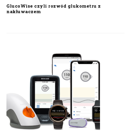
GlucoWise czyli rozwód glukometru z
nakłuwaczem