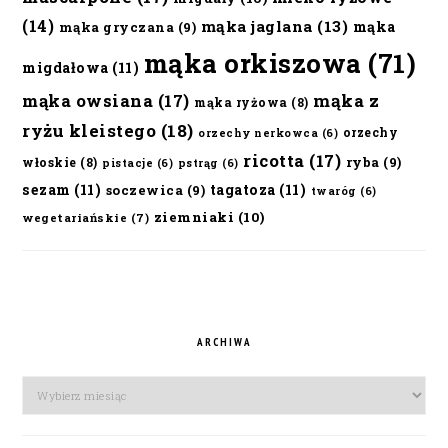
(14)
mąka jaglana
(13)
mąka
mąka gryczana
(9)
mąka orkiszowa
(71)
migdałowa
(11)
mąka owsiana
(17)
mąka z
mąka ryżowa
(8)
ryżu kleistego
(18)
orzechy
orzechy nerkowca
(6)
ricotta
(17)
ryba
(9)
włoskie
(8)
pistacje
(6)
pstrąg
(6)
sezam
(11)
tagatoza
(11)
soczewica
(9)
twaróg
(6)
ziemniaki
(10)
wegetariańskie
(7)
ARCHIWA
Archiwa